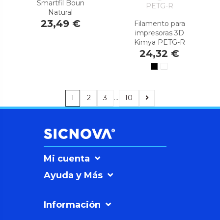
Smartfil Boun
Natural
23,49 €
Filamento para
impresoras 3D
Kimya PETG-R
24,32 €
1
2
3
…
10
Mi cuenta
Ayuda y Más
Información