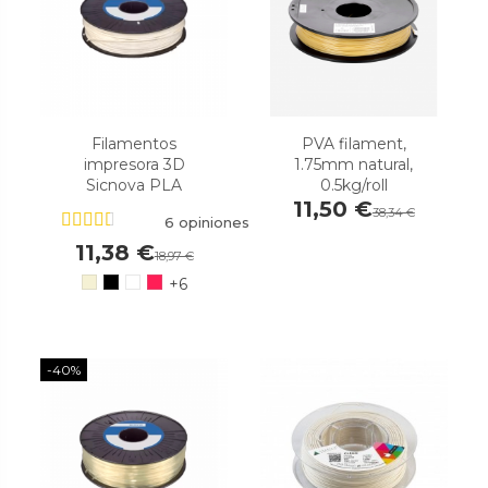
Filamentos
PVA filament,
impresora 3D
1.75mm natural,
Sicnova PLA
0.5kg/roll
11,50 €
38,34 €
6 opiniones
11,38 €
18,97 €
+6
-40%