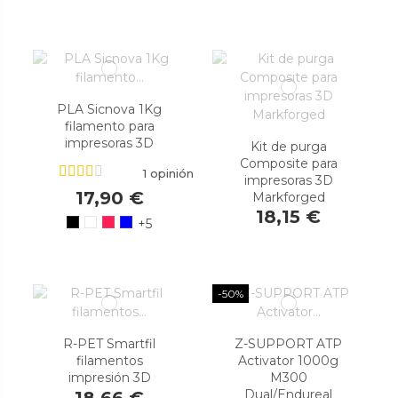
PLA Sicnova 1Kg
filamento para
impresoras 3D
Kit de purga
Composite para
1 opinión
impresoras 3D
17,90 €
Markforged
18,15 €
+5
-50%
R-PET Smartfil
Z-SUPPORT ATP
filamentos
Activator 1000g
impresión 3D
M300
Dual/Endureal
18,66 €