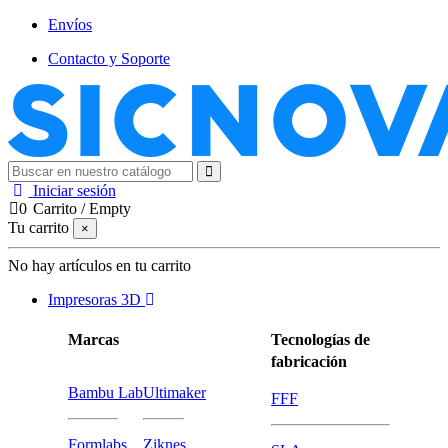
Envíos
Contacto y Soporte
Iniciar sesión
0
Carrito
/
Empty
Tu carrito
×
No hay artículos en tu carrito
Impresoras 3D
Marcas
Tecnologías de
fabricación
Bambu Lab
Ultimaker
FFF
Formlabs
Ziknes