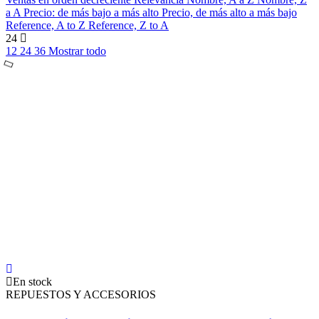
a A
Precio: de más bajo a más alto
Precio, de más alto a más bajo
Reference, A to Z
Reference, Z to A
24
12
24
36
Mostrar todo
En stock
REPUESTOS Y ACCESORIOS