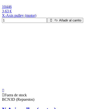
10446
3,63 €
X-Axis pulley (motor)
Añadir al carrito
Fuera de stock
BCN3D (Repuestos)