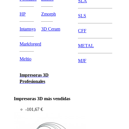
SLA
HP
Zmorph
SLS
Intamsys
3D Ceram
CFF
Markforged
METAL
Meltio
MJF
Impresoras 3D
Profesionales
Impresoras 3D más vendidas
-101,67 €