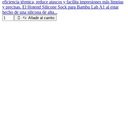
eficiencia térmica, reduce atascos y facilita impresiones más limpias
y precisas. El Hotend Silicone Sock para Bambu Lab A1 al estar
hecho de una silicona de alta...
Añadir al carrito