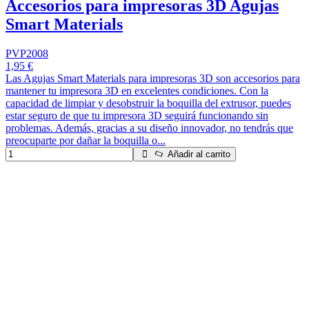
Accesorios para impresoras 3D Agujas
Smart Materials
PVP2008
1,95 €
Las Agujas Smart Materials para impresoras 3D son accesorios para
mantener tu impresora 3D en excelentes condiciones. Con la
capacidad de limpiar y desobstruir la boquilla del extrusor, puedes
estar seguro de que tu impresora 3D seguirá funcionando sin
problemas. Además, gracias a su diseño innovador, no tendrás que
preocuparte por dañar la boquilla o...
Añadir al carrito