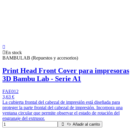
En stock
BAMBULAB (Repuestos y accesorios)
Print Head Front Cover para impresoras
3D Bambu Lab - Serie A1
FAE012
3,63 €
La cubierta frontal del cabezal de impresión está diseñada para
proteger la parte frontal del cabezal de impresión. Incorpora una
ventana circular que permite observar el estado de rotación del
engranaje del extrusor.
Añadir al carrito