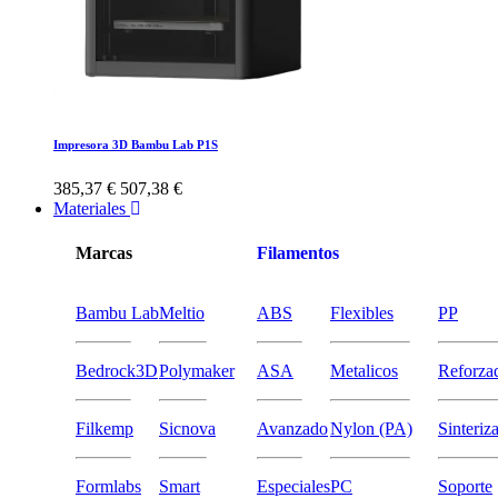
Impresora 3D Bambu Lab P1S
385,37 €
507,38 €
Materiales
Marcas
Filamentos
Bambu Lab
Meltio
ABS
Flexibles
PP
Bedrock3D
Polymaker
ASA
Metalicos
Reforza
Filkemp
Sicnova
Avanzado
Nylon (PA)
Sinteriz
Formlabs
Smart
Especiales
PC
Soporte