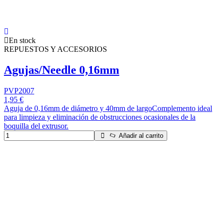
En stock
REPUESTOS Y ACCESORIOS
Agujas/Needle 0,16mm
PVP2007
1,95 €
Aguja de 0,16mm de diámetro y 40mm de largoComplemento ideal
para limpieza y eliminación de obstrucciones ocasionales de la
boquilla del extrusor.
Añadir al carrito