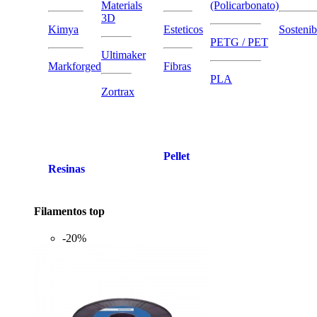
Materials
(Policarbonato)
3D
Kimya
Esteticos
Sostenib
PETG / PET
Ultimaker
Markforged
Fibras
PLA
Zortrax
Pellet
Resinas
Filamentos top
-20%