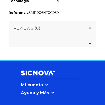
Tecnología
SLA
Referencia
SMR006NT0C050
REVIEWS (0)
Mi cuenta
Ayuda y Más