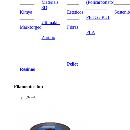
Materials
(Policarbonato)
3D
Kimya
Esteticos
Sostenib
PETG / PET
Ultimaker
Markforged
Fibras
PLA
Zortrax
Pellet
Resinas
Filamentos top
-20%