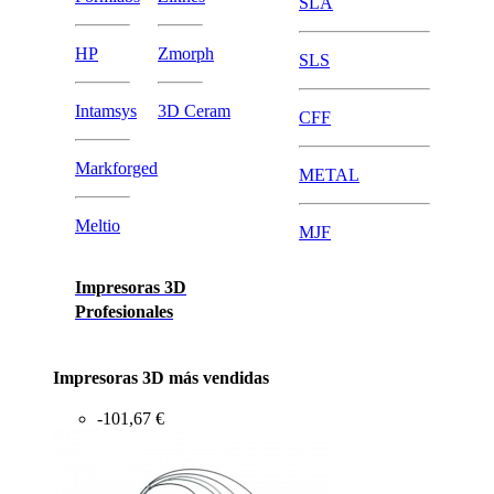
SLA
HP
Zmorph
SLS
Intamsys
3D Ceram
CFF
Markforged
METAL
Meltio
MJF
Impresoras 3D
Profesionales
Impresoras 3D más vendidas
-101,67 €