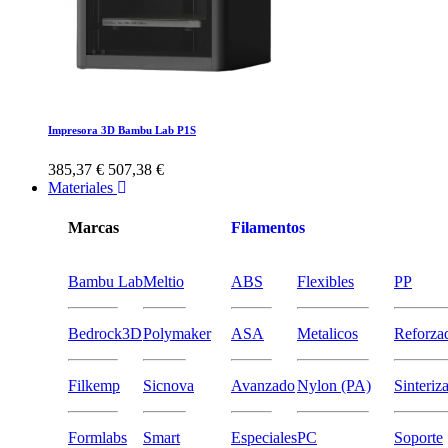
Impresora 3D Bambu Lab P1S
385,37 €
507,38 €
Materiales
Marcas
Filamentos
Bambu Lab
Meltio
ABS
Flexibles
PP
Bedrock3D
Polymaker
ASA
Metalicos
Reforza
Filkemp
Sicnova
Avanzado
Nylon (PA)
Sinteriz
Formlabs
Smart
Especiales
PC
Soporte