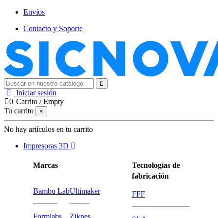
Envíos
Contacto y Soporte
Iniciar sesión
0
Carrito
/
Empty
Tu carrito
×
No hay artículos en tu carrito
Impresoras 3D
Marcas
Tecnologías de
fabricación
Bambu Lab
Ultimaker
FFF
Formlabs
Ziknes