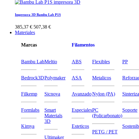
Impresora 3D Bambu Lab P1S
385,37 €
507,38 €
Materiales
Marcas
Filamentos
Bambu Lab
Meltio
ABS
Flexibles
PP
Bedrock3D
Polymaker
ASA
Metalicos
Reforza
Filkemp
Sicnova
Avanzado
Nylon (PA)
Sinteriz
Formlabs
Smart
Especiales
PC
Soporte
Materials
(Policarbonato)
3D
Kimya
Esteticos
Sostenib
PETG / PET
Ultimaker