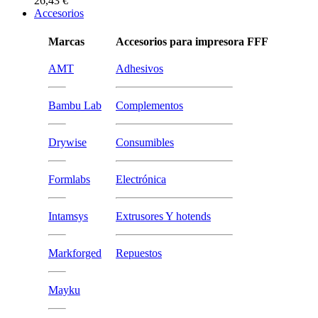
26,43 €
Accesorios
Marcas
Accesorios para impresora FFF
AMT
Adhesivos
Bambu Lab
Complementos
Drywise
Consumibles
Formlabs
Electrónica
Intamsys
Extrusores Y hotends
Markforged
Repuestos
Mayku