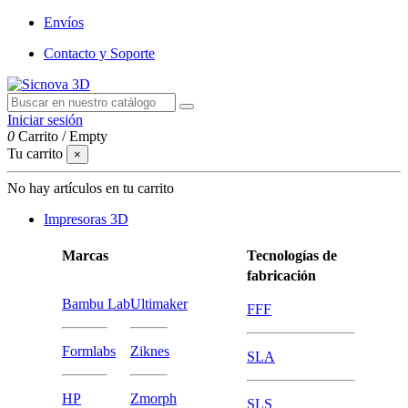
Envíos
Contacto y Soporte
Iniciar sesión
0
Carrito
/
Empty
Tu carrito
×
No hay artículos en tu carrito
Impresoras 3D
Marcas
Tecnologías de
fabricación
Bambu Lab
Ultimaker
FFF
Formlabs
Ziknes
SLA
HP
Zmorph
SLS