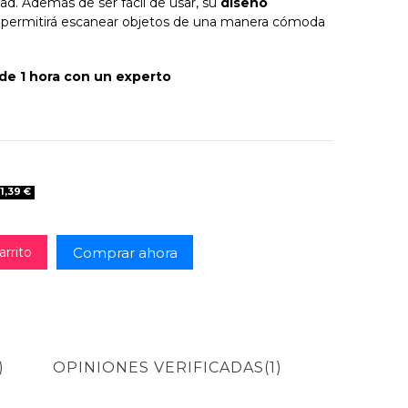
ad. Además de ser fácil de usar, su
diseño
 permitirá escanear objetos de una manera cómoda
de 1 hora con un experto
o 1 hora con un experto - Añade un curso de 1 hora con el exper
n curso - Solo quiero adquirir el equipo, sé instalarlo y manejarme
1,39 €
Comprar ahora
arrito
)
OPINIONES VERIFICADAS(1)