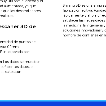
uy útil para el diseño y el
Shining 3D es una empresa 
lidad aumentada, ya que
fabricación aditiva. Fund
s que los desarrolladores
rápidamente y ahora ofrec
ealistas.
satisfacer las necesidades
la medicina, la ingeniería
 escáner 3D de
soluciones innovadoras y d
nombre de confianza en la
densidad de puntos de
hasta 0,1mm.
B incorporada para
e:
Los datos se muestran
suficientes datos, el
 los datos son