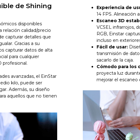
ible de Shining
Experiencia de us
14 FPS. Alineación 
Escaneo 3D estable
nómicos disponibles
VCSEL infrarrojos, 
relación calidad/precio
RGB, Einstar captur
de capturar detalles que
incluso en exteriore
alar. Gracias a su
Fácil de usar:
Diseñ
os capturar datos de alta
transmisión de datos
cial para cualquier
sacarlo de la caja.
D profesional.
Cómodo para los oj
proyecta luz durant
ades avanzadas, el EinStar
mejorar el escaneo
edio kilo, puede ser
lugar. Además, su diseño
 para aquellos que no tienen