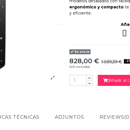
modelos detallados con facilid
ergonómico y compacto
te
y eficiente.
Aña
Curs
Si
En stock
828,00 €
1.039,39 €
-21
IVA incluidos
Añadir al c

ICAS TÉCNICAS
ADJUNTOS
REVIEWS
(0