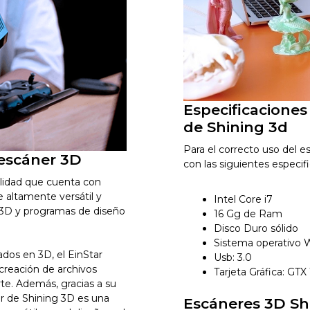
Especificaciones
de Shining 3d
Para el correcto uso del e
 escáner 3D
con las siguientes especif
alidad que cuenta con
e altamente versátil y
Intel Core i7
 3D y programas de diseño
16 Gg de Ram
Disco Duro sólido
Sistema operativo
ados en 3D, el EinStar
Usb: 3.0
 creación de archivos
Tarjeta Gráfica: GTX
rte. Además, gracias a su
tar de Shining 3D es una
Escáneres 3D Sh