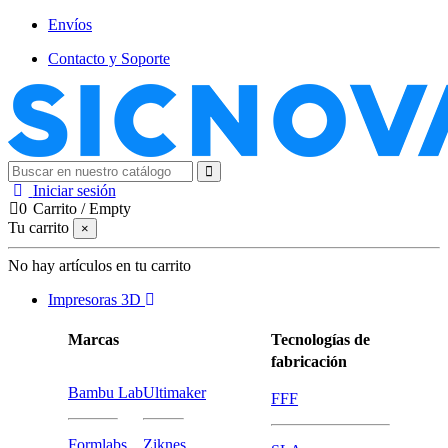
Envíos
Contacto y Soporte
Iniciar sesión
0
Carrito
/
Empty
Tu carrito
×
No hay artículos en tu carrito
Impresoras 3D
Marcas
Tecnologías de
fabricación
Bambu Lab
Ultimaker
FFF
Formlabs
Ziknes