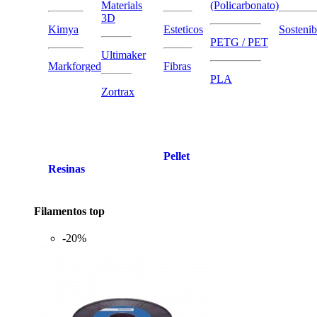
Materials
(Policarbonato)
3D
Kimya
Esteticos
Sostenib
PETG / PET
Ultimaker
Markforged
Fibras
PLA
Zortrax
Pellet
Resinas
Filamentos top
-20%