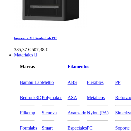
Impresora 3D Bambu Lab P1S
385,37 €
507,38 €
Materiales
Marcas
Filamentos
Bambu Lab
Meltio
ABS
Flexibles
PP
Bedrock3D
Polymaker
ASA
Metalicos
Reforza
Filkemp
Sicnova
Avanzado
Nylon (PA)
Sinteriz
Formlabs
Smart
Especiales
PC
Soporte