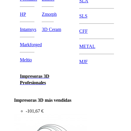
SLA
HP
Zmorph
SLS
Intamsys
3D Ceram
CFF
Markforged
METAL
Meltio
MJF
Impresoras 3D
Profesionales
Impresoras 3D más vendidas
-101,67 €