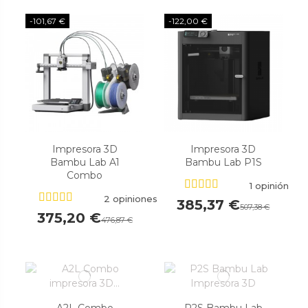
-101,67 €
-122,00 €
Impresora 3D
Impresora 3D
Bambu Lab A1
Bambu Lab P1S
Combo
1 opinión
2 opiniones
385,37 €
507,38 €
375,20 €
476,87 €
A2L Combo
P2S Bambu Lab