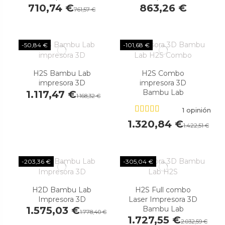
710,74 €
863,26 €
761,57 €
-50,84 €
-101,68 €
H2S Bambu Lab
H2S Combo
impresora 3D
impresora 3D
Bambu Lab
1.117,47 €
1.168,32 €
1 opinión
1.320,84 €
1.422,51 €
-203,36 €
-305,04 €
H2D Bambu Lab
H2S Full combo
Impresora 3D
Laser Impresora 3D
Bambu Lab
1.575,03 €
1.778,40 €
1.727,55 €
2.032,59 €