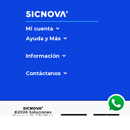
Mi cuenta
Ayuda y Más
Información
Contáctanos
SICNOVAº
©2026
Soluciones
Sicnova SL |
Política
de Privacidad
Polígono Industrial