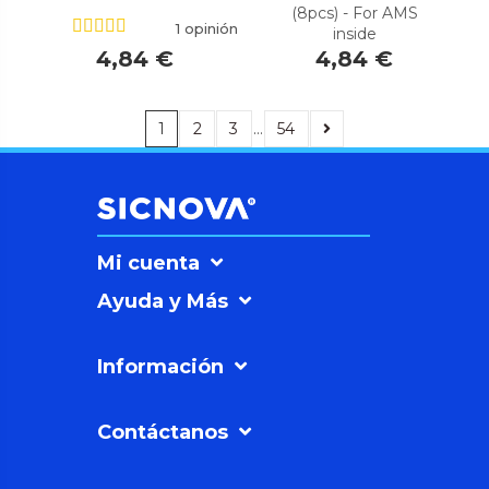
(8pcs) - For AMS
1 opinión
inside
4,84 €
4,84 €
1
2
3
…
54
Mi cuenta
Ayuda y Más
Información
Contáctanos