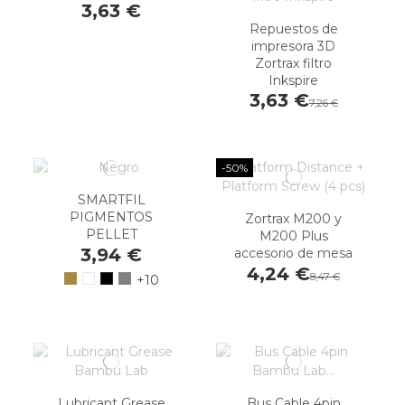
3,63 €
Repuestos de
impresora 3D
Zortrax filtro
Inkspire
3,63 €
7,26 €
-50%
SMARTFIL
PIGMENTOS
Zortrax M200 y
PELLET
M200 Plus
3,94 €
accesorio de mesa
4,24 €
8,47 €
+10
Lubricant Grease
Bus Cable 4pin