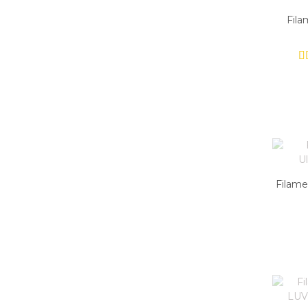
Fila
Filame