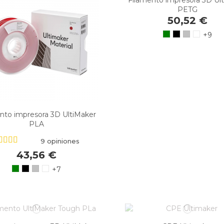
PETG
50,52 €
+9
nto impresora 3D UltiMaker
PLA
9 opiniones
43,56 €
+7