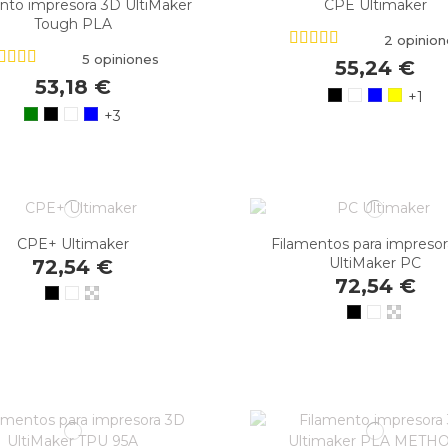
nto impresora 3D UltiMaker
CPE Ultimaker
Tough PLA
2 opinion
5 opiniones
55,24 €
53,18 €
+1
+3
CPE+ Ultimaker
Filamentos para impreso
UltiMaker PC
72,54 €
72,54 €