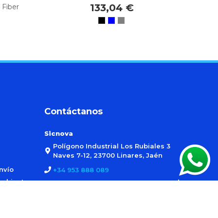
133,04 €
 Fiber
Contáctanos
Sicnova
Polígono Industrial Los Rubiales 3
Naves 7-12, 23700 Linares, Jaén
nvío
+34 953 888 089
ambiente
tienda@sicnova3d.com