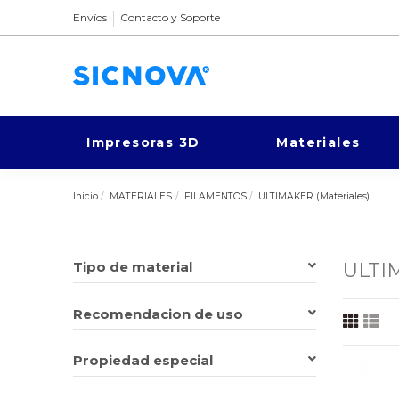
Envíos
Contacto y Soporte
Impresoras 3D
Materiales
Inicio
MATERIALES
FILAMENTOS
ULTIMAKER (Materiales)
Tipo de material
ULTI
ABS
(2)
Recomendacion de uso
ASA
(1)
Avanzado
(1)
Complejidad geométrica
(5)
Propiedad especial
Flexibles
(1)
Iniciación
(4)
Nylon (PA)
(3)
Piezas de desgaste
(3)
Alta rigidez
(5)