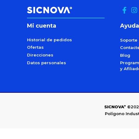
Mi cuenta
Ayuda
Historial de pedidos
Soporte
Ofertas
Contact
Direcciones
Blog
Datos personales
Programa
y Afilia
SICNOVAº
©202
Polígono Indust