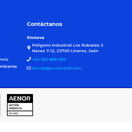
Contáctanos
Sicnova
Polígono Industrial Los Rubiales 3
Naves 7-12, 23700 Linares, Jaén
nvío
+34 953 888 089
ambiente
tienda@sicnova3d.com