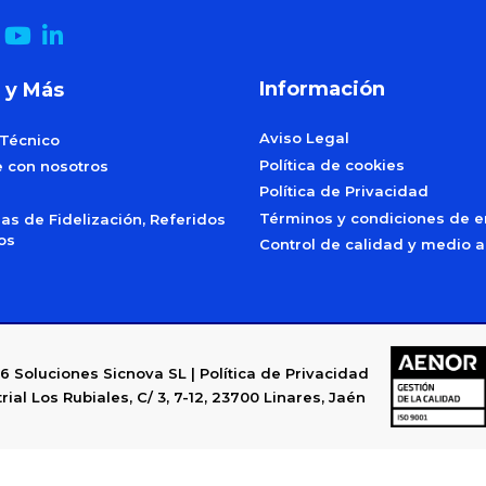
Información
 y Más
Aviso Legal
 Técnico
Política de cookies
e con nosotros
Política de Privacidad
Términos y condiciones de e
s de Fidelización, Referidos
dos
Control de calidad y medio 
6
Soluciones Sicnova SL |
Política de Privacidad
rial Los Rubiales, C/ 3, 7-12, 23700 Linares, Jaén