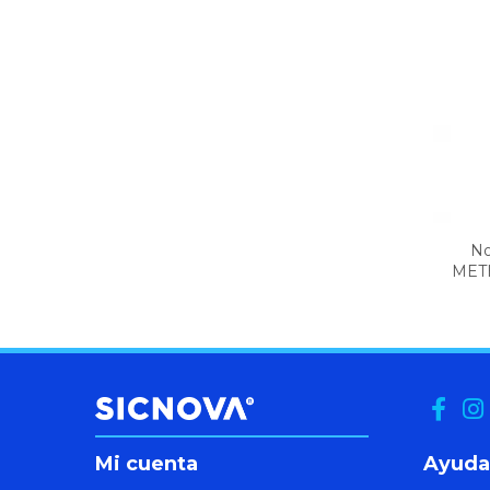
No
METH
Mi cuenta
Ayuda