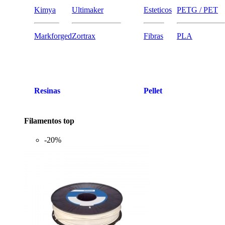
Kimya
Ultimaker
Esteticos
PETG / PET
Markforged
Zortrax
Fibras
PLA
Resinas
Pellet
Filamentos top
-20%