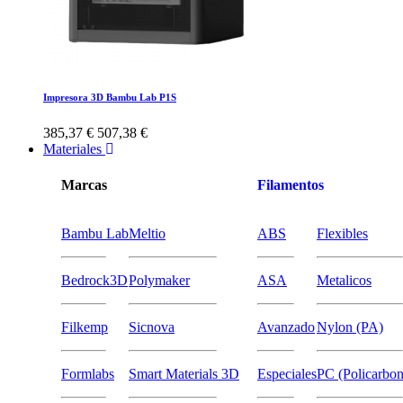
Impresora 3D Bambu Lab P1S
385,37 €
507,38 €
Materiales
Marcas
Filamentos
Bambu Lab
Meltio
ABS
Flexibles
Bedrock3D
Polymaker
ASA
Metalicos
Filkemp
Sicnova
Avanzado
Nylon (PA)
Formlabs
Smart Materials 3D
Especiales
PC (Policarbon