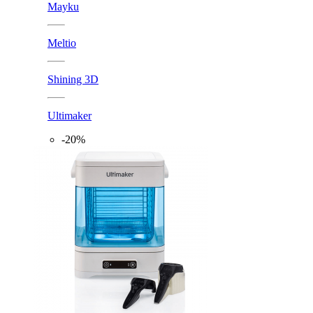
Mayku
Meltio
Shining 3D
Ultimaker
-20%