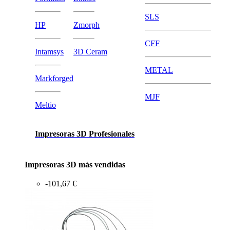
SLS
HP
Zmorph
CFF
Intamsys
3D Ceram
METAL
Markforged
MJF
Meltio
Impresoras 3D Profesionales
Impresoras 3D más vendidas
-101,67 €