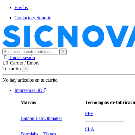
Envíos
Contacto y Soporte
Iniciar sesión
0
Carrito
/
Empty
Tu carrito
×
No hay artículos en tu carrito
Impresoras 3D
Marcas
Tecnologías de fabricaci
FFF
Bambu Lab
Ultimaker
SLA
Formlabs
Ziknes