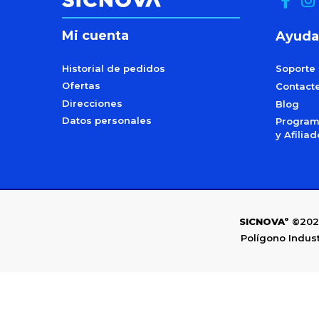
Mi cuenta
Ayuda
Historial de pedidos
Soporte
Ofertas
Contact
Direcciones
Blog
Datos personales
Programa
y Afilia
SICNOVAº
©202
Polígono Indust