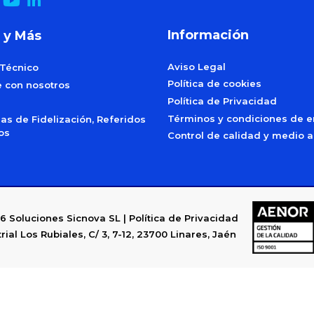
Información
 y Más
Aviso Legal
 Técnico
Política de cookies
e con nosotros
Política de Privacidad
Términos y condiciones de e
s de Fidelización, Referidos
dos
Control de calidad y medio 
6
Soluciones Sicnova SL |
Política de Privacidad
rial Los Rubiales, C/ 3, 7-12, 23700 Linares, Jaén