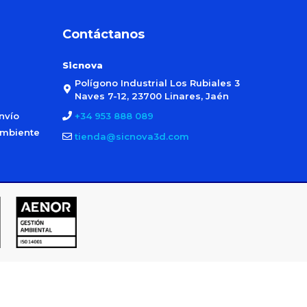
Contáctanos
Sicnova
Polígono Industrial Los Rubiales 3
Naves 7-12, 23700 Linares, Jaén
nvío
+34 953 888 089
ambiente
tienda@sicnova3d.com