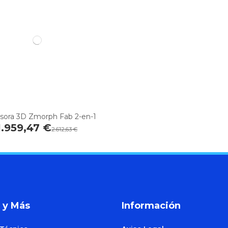
sora 3D Zmorph Fab 2-en-1
1.959,47 €
2.612,63 €
 y Más
Información