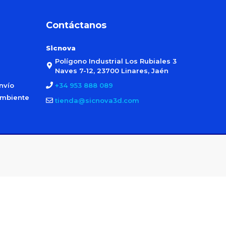
Contáctanos
Sicnova
Polígono Industrial Los Rubiales 3
Naves 7-12, 23700 Linares, Jaén
nvío
+34 953 888 089
ambiente
tienda@sicnova3d.com