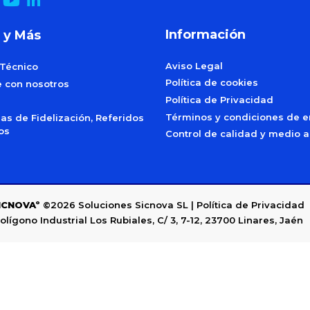
Información
 y Más
Aviso Legal
 Técnico
Política de cookies
e con nosotros
Política de Privacidad
Términos y condiciones de e
s de Fidelización, Referidos
dos
Control de calidad y medio 
ICNOVAº
©2026
Soluciones Sicnova SL |
Política de Privacidad
olígono Industrial Los Rubiales, C/ 3, 7-12, 23700 Linares, Jaén