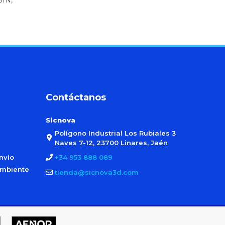
Contáctanos
Sicnova
Polígono Industrial Los Rubiales 3
Naves 7-12, 23700 Linares, Jaén
nvío
+34 953 888 089
ambiente
tienda@sicnova3d.com