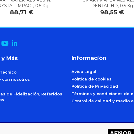
YSTAL IMPACT, 0.5 Kg
DENTAL HD, 0.5 Kg
88,71 €
98,55 €
Información
 y Más
Aviso Legal
 Técnico
Política de cookies
e con nosotros
Política de Privacidad
Términos y condiciones de e
s de Fidelización, Referidos
dos
Control de calidad y medio 