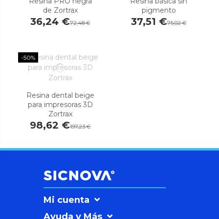
Resina PRO negra
Resina básica sin
de Zortrax
pigmento
36,24 €
37,51 €
72,48 €
75,02 €
-50%
Resina dental beige
para impresoras 3D
Zortrax
98,62 €
197,23 €
Mi cuenta
Ayuda y Más