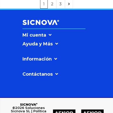
1
2
3
Mi cuenta
Ayuda y Más
Información
Contáctanos
SICNOVAº
©2026
Soluciones
Sicnova SL |
Política