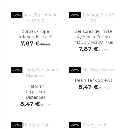
-50%
-50%
Zortrax - Tope
Sensores de límite
inferior del Eje Z
X / Y para Zortrax
M300 y M300 Plus
7,87 €
15,73 €
7,87 €
15,73 €
-50%
-50%
Resin Tank Screws
8,47 €
Platform
16,94 €
Regulating
Distances
8,47 €
16,94 €
-50%
-50%