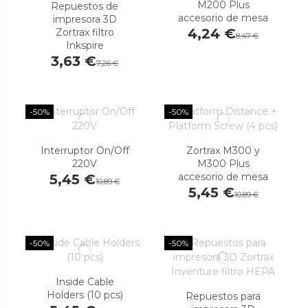
M200 Plus
Repuestos de
accesorio de mesa
impresora 3D
4,24 €
Zortrax filtro
8,47 €
Inkspire
3,63 €
7,26 €
-50%
-50%
Interruptor On/Off
Zortrax M300 y
220V
M300 Plus
accesorio de mesa
5,45 €
10,89 €
5,45 €
10,89 €
-50%
-50%
Inside Cable
Holders (10 pcs)
Repuestos para