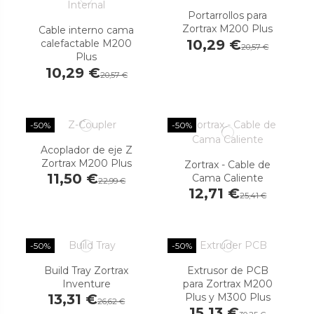
Portarrollos para
Zortrax M200 Plus
Cable interno cama
10,29 €
calefactable M200
20,57 €
Plus
10,29 €
20,57 €
-50%
-50%
Acoplador de eje Z
Zortrax M200 Plus
Zortrax - Cable de
11,50 €
Cama Caliente
22,99 €
12,71 €
25,41 €
-50%
-50%
Build Tray Zortrax
Extrusor de PCB
Inventure
para Zortrax M200
Plus y M300 Plus
13,31 €
26,62 €
15,13 €