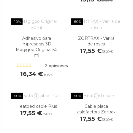
30,25 €
-10%
-50%
Adhesivo para
ZORTRAX - Varilla
impresoras 3D
de rosca
Magigoo Original 50
17,55 €
35,09 €
ml
2 opiniones
16,34 €
18,15 €
-50%
-50%
Heatbed cable Plus
Cable placa
calefactora Zortrax
17,55 €
35,09 €
17,55 €
35,09 €