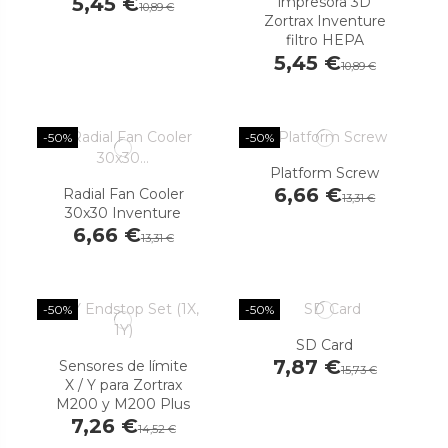
5,45 €
impresora 3D
10,89 €
Zortrax Inventure
filtro HEPA
5,45 €
10,89 €
-50%
-50%
Platform Screw
6,66 €
Radial Fan Cooler
13,31 €
30x30 Inventure
6,66 €
13,31 €
-50%
-50%
SD Card
7,87 €
Sensores de límite
15,73 €
X / Y para Zortrax
M200 y M200 Plus
7,26 €
14,52 €