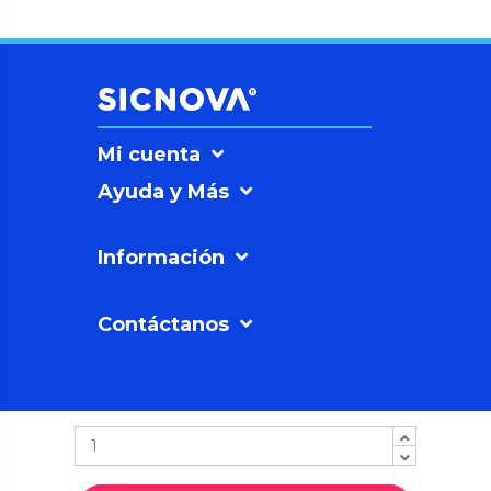
Mi cuenta
Ayuda y Más
Información
Contáctanos
SICNOVAº
©2026
Soluciones
Sicnova SL |
Política