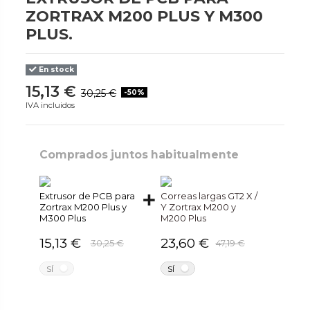
ZORTRAX M200 PLUS Y M300
PLUS.
En stock
15,13 €
30,25 €
-50%
IVA incluidos
Comprados juntos habitualmente
Extrusor de PCB para
Correas largas GT2 X /
Zortrax M200 Plus y
Y Zortrax M200 y
M300 Plus
M200 Plus
15,13 €
23,60 €
30,25 €
47,19 €
NO
NO
SÍ
SÍ