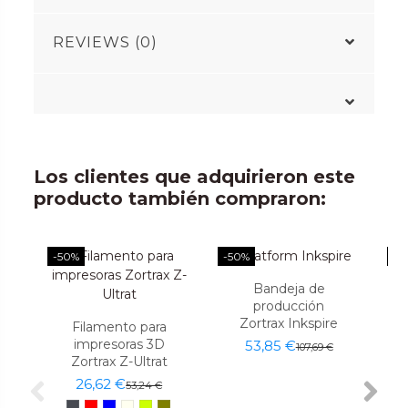
REVIEWS (0)
Los clientes que adquirieron este
producto también compraron:
-50%
-50%
-5
Bandeja de
producción
Zortrax Inkspire
Filamento para
impresoras 3D
53,85 €
107,69 €
Zortrax Z-Ultrat
26,62 €
53,24 €