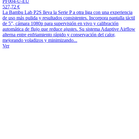
PF004-U-EU
527,72 €
La Bambu Lab P2S lleva la Serie P a otra liga con una experiencia
de uso más pulida y resultados consistentes. Incorpora pantalla táctil
de 5”, cámara 1080p para supervisión en vivo y calibración
automática de flujo que reduce ajustes. Su sistema Adaptive Airflow
alterna entre enfriamiento rápido y conservación del calor,
mejorando voladizos y minimizando...
Ver