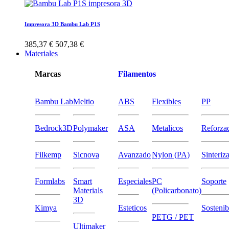
Impresora 3D Bambu Lab P1S
385,37 €
507,38 €
Materiales
Marcas
Filamentos
Bambu Lab
Meltio
ABS
Flexibles
PP
Bedrock3D
Polymaker
ASA
Metalicos
Reforza
Filkemp
Sicnova
Avanzado
Nylon (PA)
Sinteriz
Formlabs
Smart
Especiales
PC
Soporte
Materials
(Policarbonato)
3D
Kimya
Esteticos
Sostenib
PETG / PET
Ultimaker