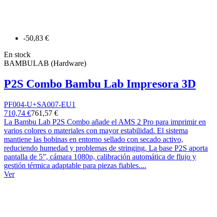
-50,83 €
En stock
BAMBULAB (Hardware)
P2S Combo Bambu Lab Impresora 3D
PF004-U+SA007-EU1
710,74 €
761,57 €
La Bambu Lab P2S Combo añade el AMS 2 Pro para imprimir en
varios colores o materiales con mayor estabilidad. El sistema
mantiene las bobinas en entorno sellado con secado activo,
reduciendo humedad y problemas de stringing. La base P2S aporta
pantalla de 5”, cámara 1080p, calibración automática de flujo y
gestión térmica adaptable para piezas fiables....
Ver