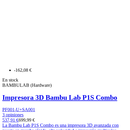
-162,08 €
En stock
BAMBULAB (Hardware)
Impresora 3D Bambu Lab P1S Combo
PF001-U+SA001
3 opiniones
537,91 €
699,99 €
La Bambu Lab P1S Combo es una impresora 3D avanzada con