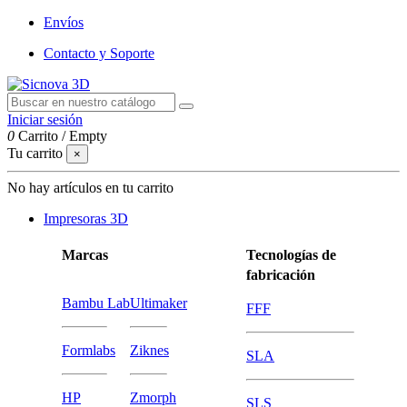
Envíos
Contacto y Soporte
Iniciar sesión
0
Carrito
/
Empty
Tu carrito
×
No hay artículos en tu carrito
Impresoras 3D
Marcas
Tecnologías de
fabricación
Bambu Lab
Ultimaker
FFF
Formlabs
Ziknes
SLA
HP
Zmorph
SLS