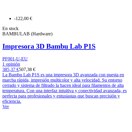
-122,00 €
En stock
BAMBULAB (Hardware)
Impresora 3D Bambu Lab P1S
PF001-U-EU
1 opinión
385,37 €
507,38 €
La Bambu Lab P1S es una impresora 3D avanzada con puesta en
marcha rápida, impresión multicolor y alta velocidad. Su entorno
cerrado y sistema de filtrado la hacen ideal para filamentos de alta
temperatura. Con una interfaz intuitiva y conectividad avanzada, es
perfecta para profesionales y entusiastas que buscan precisión y
eficiencia.
Ver