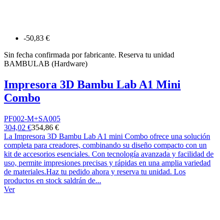
-50,83 €
Sin fecha confirmada por fabricante. Reserva tu unidad
BAMBULAB (Hardware)
Impresora 3D Bambu Lab A1 Mini
Combo
PF002-M+SA005
304,02 €
354,86 €
La Impresora 3D Bambu Lab A1 mini Combo ofrece una solución
completa para creadores, combinando su diseño compacto con un
kit de accesorios esenciales. Con tecnología avanzada y facilidad de
uso, permite impresiones precisas y rápidas en una amplia variedad
de materiales.Haz tu pedido ahora y reserva tu unidad. Los
productos en stock saldrán de...
Ver