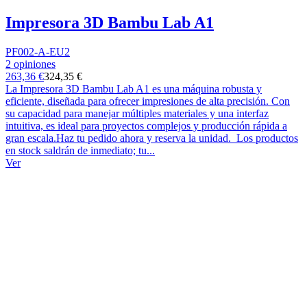
Impresora 3D Bambu Lab A1
PF002-A-EU2
2 opiniones
263,36 €
324,35 €
La Impresora 3D Bambu Lab A1 es una máquina robusta y
eficiente, diseñada para ofrecer impresiones de alta precisión. Con
su capacidad para manejar múltiples materiales y una interfaz
intuitiva, es ideal para proyectos complejos y producción rápida a
gran escala.Haz tu pedido ahora y reserva la unidad. Los productos
en stock saldrán de inmediato; tu...
Ver