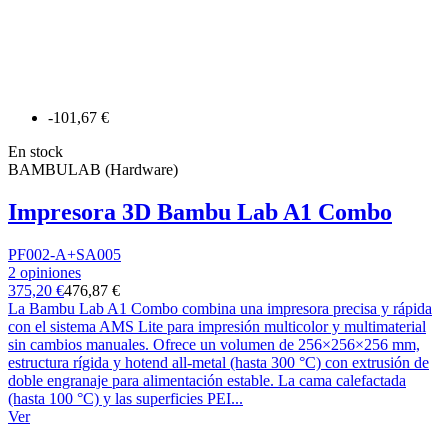
-101,67 €
En stock
BAMBULAB (Hardware)
Impresora 3D Bambu Lab A1 Combo
PF002-A+SA005
2 opiniones
375,20 €
476,87 €
La Bambu Lab A1 Combo combina una impresora precisa y rápida
con el sistema AMS Lite para impresión multicolor y multimaterial
sin cambios manuales. Ofrece un volumen de 256×256×256 mm,
estructura rígida y hotend all-metal (hasta 300 °C) con extrusión de
doble engranaje para alimentación estable. La cama calefactada
(hasta 100 °C) y las superficies PEI...
Ver