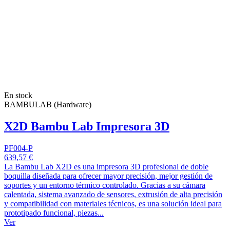
En stock
BAMBULAB (Hardware)
X2D Bambu Lab Impresora 3D
PF004-P
639,57 €
La Bambu Lab X2D es una impresora 3D profesional de doble
boquilla diseñada para ofrecer mayor precisión, mejor gestión de
soportes y un entorno térmico controlado. Gracias a su cámara
calentada, sistema avanzado de sensores, extrusión de alta precisión
y compatibilidad con materiales técnicos, es una solución ideal para
prototipado funcional, piezas...
Ver