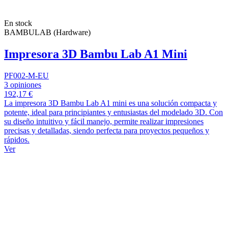
En stock
BAMBULAB (Hardware)
Impresora 3D Bambu Lab A1 Mini
PF002-M-EU
3 opiniones
192,17 €
La impresora 3D Bambu Lab A1 mini es una solución compacta y
potente, ideal para principiantes y entusiastas del modelado 3D. Con
su diseño intuitivo y fácil manejo, permite realizar impresiones
precisas y detalladas, siendo perfecta para proyectos pequeños y
rápidos.
Ver