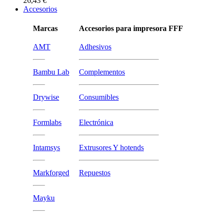
26,43 €
Accesorios
Marcas
Accesorios para impresora FFF
AMT
Adhesivos
Bambu Lab
Complementos
Drywise
Consumibles
Formlabs
Electrónica
Intamsys
Extrusores Y hotends
Markforged
Repuestos
Mayku