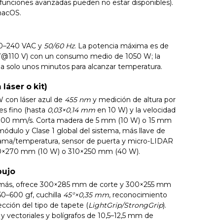
funciones avanzadas pueden no estar disponibles).
macOS.
00–240 VAC y
50/60 Hz
. La potencia máxima es de
110 V) con un consumo medio de 1050 W; la
 solo unos minutos para alcanzar temperatura.
láser o kit)
 con láser azul de
455 nm
y medición de altura por
 es fino (hasta
0,03×0,14 mm
en 10 W) y la velocidad
1000 mm/s. Corta madera de 5 mm (10 W) o 15 mm
módulo y Clase 1 global del sistema, más llave de
lama/temperatura, sensor de puerta y micro-LIDAR
 310×270 mm (10 W) o 310×250 mm (40 W).
bujo
o y más, ofrece 300×285 mm de corte y 300×255 mm
50–600 gf, cuchilla
45°×0,35 mm
, reconocimiento
ección del tipo de tapete (
LightGrip/StrongGrip
).
y vectoriales y bolígrafos de 10,5–12,5 mm de