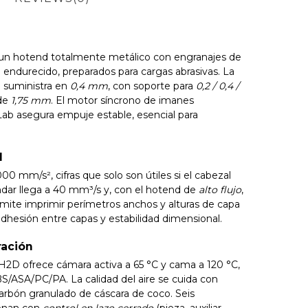
 un hotend totalmente metálico con engranajes de
 endurecido, preparados para cargas abrasivas. La
se suministra en
0,4 mm
, con soporte para
0,2 / 0,4 /
 de
1,75 mm
. El motor síncrono de imanes
 asegura empuje estable, esencial para
l
 mm/s², cifras que solo son útiles si el cabezal
dar llega a 40 mm³/s y, con el hotend de
alto flujo
,
mite imprimir perímetros anchos y alturas de capa
hesión entre capas y estabilidad dimensional.
ración
a H2D ofrece cámara activa a 65 °C y cama a 120 °C,
/ASA/PC/PA. La calidad del aire se cuida con
carbón granulado de cáscara de coco. Seis
ionan con
control en lazo cerrado
(pieza, auxiliar,