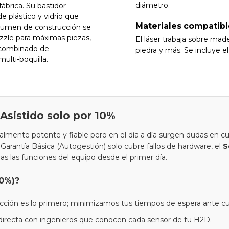
diámetro.
fábrica. Su bastidor
e plástico y vidrio que
Materiales compatibl
volumen de construcción se
zzle para máximas piezas,
El láser trabaja sobre made
 combinado de
piedra y más. Se incluye 
ulti-boquilla.
sistido solo por 10%
mente potente y fiable pero en el día a día surgen dudas en cua
arantía Básica (Autogestión) solo cubre fallos de hardware, el
S
 las funciones del equipo desde el primer día.
10%)?
ucción es lo primero; minimizamos tus tiempos de espera ante cua
directa con ingenieros que conocen cada sensor de tu H2D.