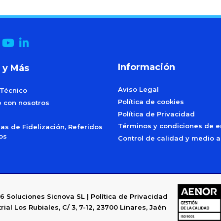
Información
 y Más
Aviso Legal
 Técnico
Política de cookies
e con nosotros
Política de Privacidad
Términos y condiciones de e
s de Fidelización, Referidos
dos
Control de calidad y medio 
6
Soluciones Sicnova SL |
Política de Privacidad
rial Los Rubiales, C/ 3, 7-12, 23700 Linares, Jaén