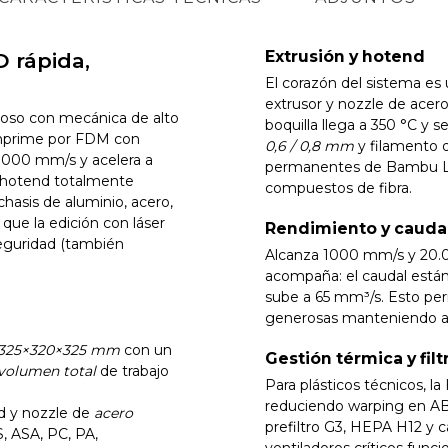
Extrusión y hotend
 rápida,
El corazón del sistema es
extrusor y nozzle de acero
so con mecánica de alto
boquilla llega a 350 °C y 
Imprime por FDM con
0,6 / 0,8 mm
y filamento
a 1000 mm/s y acelera a
permanentes de Bambu Lab
u hotend totalmente
compuestos de fibra.
chasis de aluminio, acero,
 que la edición con láser
Rendimiento y cauda
seguridad (también
Alcanza 1000 mm/s y 20.000
acompaña: el caudal están
sube a 65 mm³/s. Esto per
generosas manteniendo ad
325×320×325 mm
con un
Gestión térmica y filt
volumen total
de trabajo
Para plásticos técnicos, l
reduciendo warping en ABS
 y nozzle de
acero
prefiltro G3, HEPA H12 y 
, ASA, PC, PA,
ventiladores críticos func