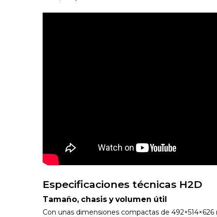
Especificaciones técnicas H2D
Tamaño, chasis y volumen útil
Con unas dimensiones compactas de 492×514×626 m