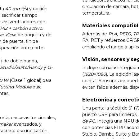
circulación de cámara, hote
sta
40 mm³/s
) y opción
temperatura.
 sacrificar tiempo.
, seis ventiladores con
Materiales compatibl
H12 + carbón activo
.
Además de
PLA, PETG, T
ve View
, de boquilla y de
PA, PET y refuerzos CF/G
r de puerta, fin de
ampliando el rango a apli
peración ante corte
Visión, sensores y s
-Fi de doble banda,
Studio/Suite/Handy
y
G-
Incluye cámaras integrada
(
1920×1080
). La edición l
0 W
(Clase 1 global) para
cenital. Sensores de puer
utting Module
para
evitan fallos; además, dis
ntas.
Electrónica y conect
Una pantalla táctil de 5″ 
puerto USB para ficheros. 
corta, carcasas funcionales,
de PC
. Integra una NPU d
maker
avanzados, y
con potencias EIRP acord
crílico oscuro, cartón,
Studio, Bambu Suite y Ba