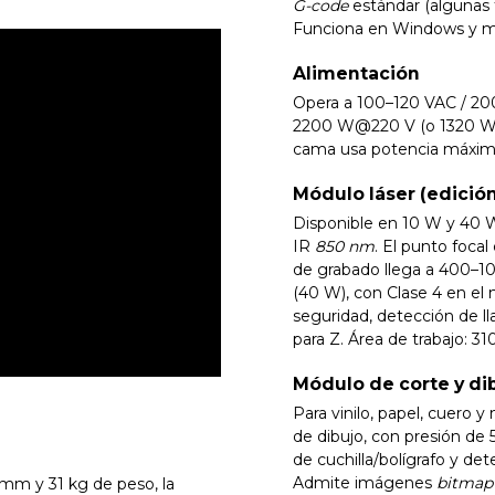
G-code
estándar (algunas 
Funciona en Windows y 
Alimentación
Opera a 100–120 VAC / 2
2200 W@220 V (o 1320 W@
cama usa potencia máxima
Módulo láser (edición 
Disponible en 10 W y 40 W
IR
850 nm
. El punto focal
de grabado llega a 400–
(40 W), con Clase 4 en el 
seguridad, detección de l
para Z. Área de trabajo:
Módulo de corte y di
Para vinilo, papel, cuer
de dibujo, con presión de 
de cuchilla/bolígrafo y det
Admite imágenes
bitmap
m y 31 kg de peso, la