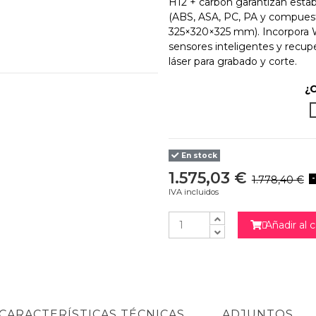
H12 + carbón garantizan estab
(ABS, ASA, PC, PA y compues
325×320×325 mm). Incorpora Wi-
sensores inteligentes y recu
láser para grabado y corte.
¿
Má
En stock
1.575,03 €
1.778,40 €
IVA incluidos
Añadir al c

CARACTERÍSTICAS TÉCNICAS
ADJUNTOS