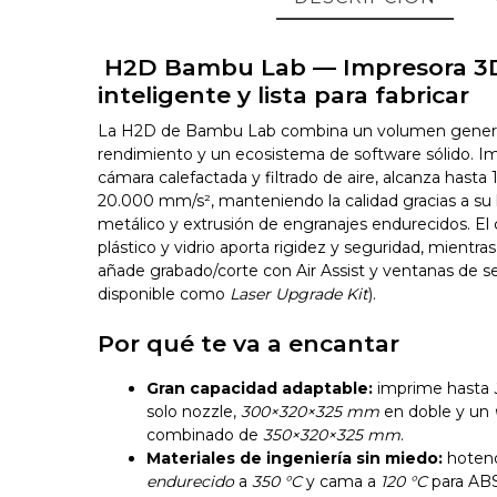
H2D Bambu Lab — Impresora 3D
inteligente y lista para fabricar
La H2D de Bambu Lab combina un volumen genero
rendimiento y un ecosistema de software sólido. 
cámara calefactada y filtrado de aire, alcanza hast
20.000 mm/s², manteniendo la calidad gracias a s
metálico y extrusión de engranajes endurecidos. El 
plástico y vidrio aporta rigidez y seguridad, mientras
añade grabado/corte con Air Assist y ventanas de 
disponible como
Laser Upgrade Kit
).
Por qué te va a encantar
Gran capacidad adaptable:
imprime hasta
solo nozzle,
300×320×325 mm
en doble y un
combinado de
350×320×325 mm
.
Materiales de ingeniería sin miedo:
hotend
endurecido
a
350 °C
y cama a
120 °C
para ABS