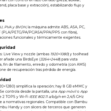
nd, placa base y extracción), estabilizando flujo y
es
PU, PVA y BVOH
, la máquina admite ABS, ASA, PC,
F (PLA/PETG/PA/PC/ASA/PPA/PPS con fibra),
caciones funcionales y térmicamente exigentes.
eguridad
s: Live View y nozzle (ambas
1920×1080
) y toolhead
áser añade una BirdsEye (
3264×2448
) para vista
ta, fin de filamento, enredo y odometría (con AMS)
pone de recuperación tras pérdida de energía.
ividad
(720×1280) simplifica la operación; hay 8 GB eMMC y
Se controla desde la pantalla, una
App móvil
o
App
e 2 TOPS y Wi-Fi
IEEE 802.11 a/b/g/n
en 2,4/5 GHz
e a normativas regionales. Compatible con Bambu
mbu Handy y con slicers de terceros que generen