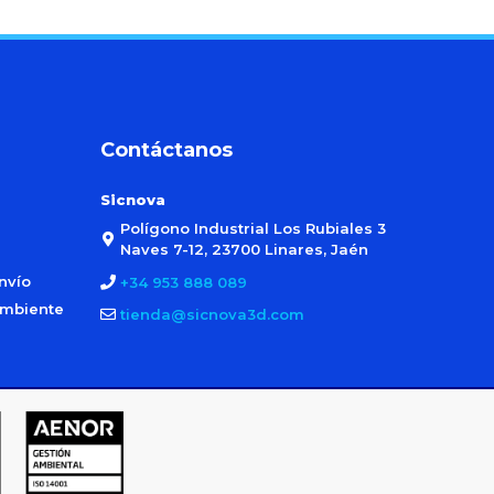
Contáctanos
Sicnova
Polígono Industrial Los Rubiales 3
Naves 7-12, 23700 Linares, Jaén
nvío
+34 953 888 089
ambiente
tienda@sicnova3d.com