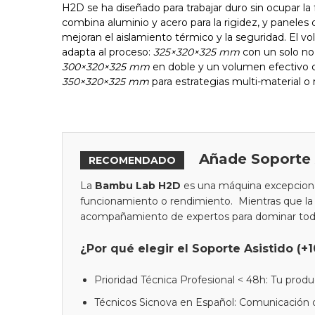
H2D se ha diseñado para trabajar duro sin ocupar la 
combina aluminio y acero para la rigidez, y paneles d
mejoran el aislamiento térmico y la seguridad. El 
adapta al proceso:
325×320×325 mm
con un solo no
300×320×325 mm
en doble y un volumen efectivo
350×320×325 mm
para estrategias multi-material o m
Añade Soporte A
RECOMENDADO
La
Bambu Lab H2D
es una máquina excepcional
funcionamiento o rendimiento. Mientras que la G
acompañamiento de expertos para dominar todas
¿Por qué elegir el Soporte Asistido (+
Prioridad Técnica Profesional < 48h: Tu prod
Técnicos Sicnova en Español: Comunicación 