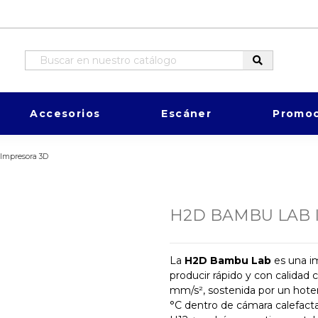
Accesorios
Escáner
Promoc
Impresora 3D
H2D BAMBU LAB 
La
H2D Bambu Lab
es una i
producir rápido y con calida
mm/s², sostenida por un hote
°C dentro de cámara calefactad