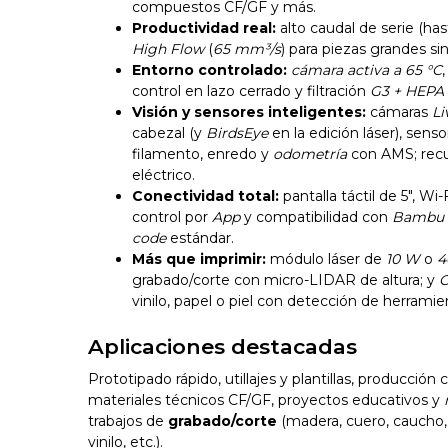
compuestos CF/GF y más.
Productividad real:
alto caudal de serie (ha
High Flow
(
65 mm³/s
) para piezas grandes sin
Entorno controlado:
cámara activa a 65 °C
control en lazo cerrado y filtración
G3 + HEPA 
Visión y sensores inteligentes:
cámaras
Li
cabezal (y
BirdsEye
en la edición láser), senso
filamento, enredo y
odometría
con AMS; recu
eléctrico.
Conectividad total:
pantalla táctil de 5", Wi
control por
App
y compatibilidad con
Bambu 
code
estándar.
Más que imprimir:
módulo láser de
10 W
o
4
grabado/corte con micro-LIDAR de altura; y
C
vinilo, papel o piel con detección de herramie
Aplicaciones destacadas
Prototipado rápido, utillajes y plantillas, producción 
materiales técnicos CF/GF, proyectos educativos y
trabajos de
grabado/corte
(madera, cuero, caucho, a
vinilo, etc.).