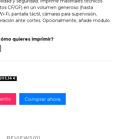
ilidad y seguridad. Imprime materiales técnicos
tos CF/GF) en un volumen generoso (hasta
Fi, pantalla táctil, cámaras para supervisión,
peración ante cortes. Opcionalmente, añade módulo
Cómo quieres imprimir?
s que la garantía: asistencia y soporte. Resuelve dudas en men
Garantía básica. Lo que el fabricante cubre sin soporte ni prioridad
-203,36 €
Comprar ahora
arrito
REVIEWS
(0)