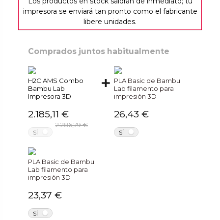
Los productos en stock saldrán de inmediato; tu
impresora se enviará tan pronto como el fabricante
libere unidades.
Comprados juntos habitualmente
H2C AMS Combo
PLA Basic de Bambu
Bambu Lab
Lab filamento para
Impresora 3D
impresión 3D
2.185,11 €
26,43 €
2.286,79 €
NO
NO
SÍ
SÍ
PLA Basic de Bambu
Lab filamento para
impresión 3D
23,37 €
NO
SÍ