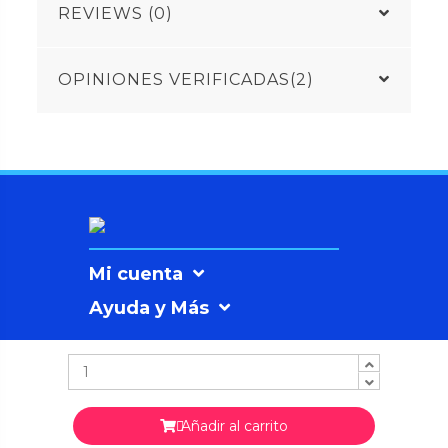
REVIEWS (0)
OPINIONES VERIFICADAS(2)
Mi cuenta
Ayuda y Más
Información
Añadir al carrito
Contáctanos
