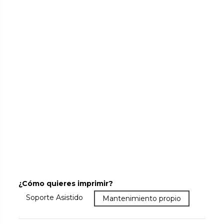
¿Cómo quieres imprimir?
Más que la garantía: asistencia y soporte. Resuelve dud
Soporte Asistido
Garantía básica. Lo que el fabricant
Mantenimiento propio