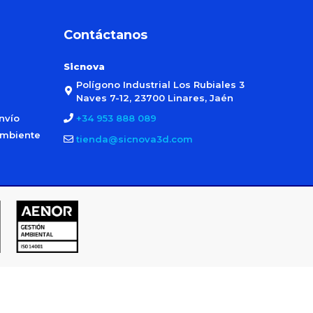
Contáctanos
Sicnova
Polígono Industrial Los Rubiales 3
Naves 7-12, 23700 Linares, Jaén
nvío
+34 953 888 089
ambiente
tienda@sicnova3d.com