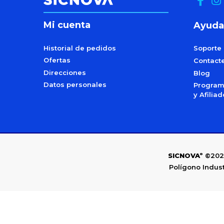
Mi cuenta
Ayuda
Historial de pedidos
Soporte
Ofertas
Contact
Direcciones
Blog
Datos personales
Programa
y Afilia
SICNOVAº
©202
Polígono Indust