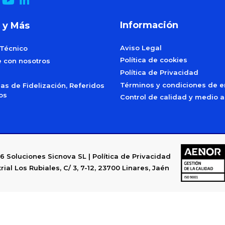
Información
 y Más
Aviso Legal
 Técnico
Política de cookies
e con nosotros
Política de Privacidad
Términos y condiciones de e
s de Fidelización, Referidos
dos
Control de calidad y medio 
6
Soluciones Sicnova SL |
Política de Privacidad
rial Los Rubiales, C/ 3, 7-12, 23700 Linares, Jaén