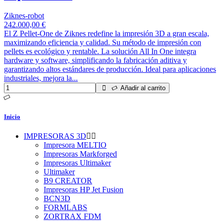
Ziknes-robot
242.000,00 €
El Z Pellet-One de Ziknes redefine la impresión 3D a gran escala,
maximizando eficiencia y calidad. Su método de impresión con
pellets es ecológico y rentable. La solución All In One integra
hardware y software, simplificando la fabricación aditiva y
garantizando altos estándares de producción. Ideal para aplicaciones
industriales, mejora la...
Añadir al carrito
Inicio
IMPRESORAS 3D
Impresora MELTIO
Impresoras Markforged
Impresoras Ultimaker
Ultimaker
B9 CREATOR
Impresoras HP Jet Fusion
BCN3D
FORMLABS
ZORTRAX FDM