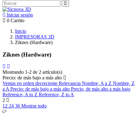
Iniciar sesión
0
Carrito
Inicio
IMPRESORAS 3D
Ziknes (Hardware)
Ziknes (Hardware)
Mostrando 1-2 de 2 artículo(s)
Precio: de más bajo a más alto
Ventas en orden decreciente
Relevancia
Nombre, A a Z
Nombre, Z
a A
Precio: de más bajo a más alto
Precio, de más alto a más bajo
Reference, A to Z
Reference, Z to A
2
12
24
36
Mostrar todo