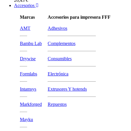
26,43 €
Accesorios
Marcas
Accesorios para impresora FFF
AMT
Adhesivos
Bambu Lab
Complementos
Drywise
Consumibles
Formlabs
Electrónica
Intamsys
Extrusores Y hotends
Markforged
Repuestos
Mayku