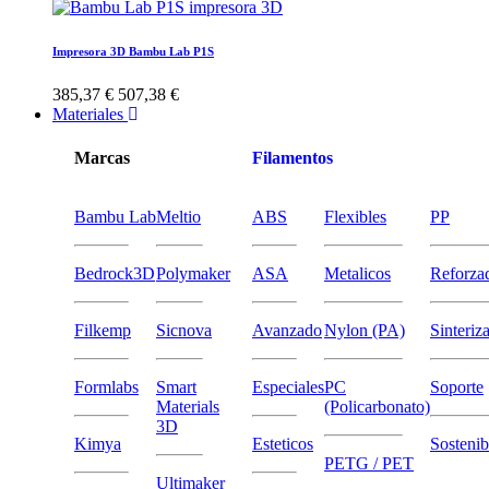
Impresora 3D Bambu Lab P1S
385,37 €
507,38 €
Materiales
Marcas
Filamentos
Bambu Lab
Meltio
ABS
Flexibles
PP
Bedrock3D
Polymaker
ASA
Metalicos
Reforza
Filkemp
Sicnova
Avanzado
Nylon (PA)
Sinteriz
Formlabs
Smart
Especiales
PC
Soporte
Materials
(Policarbonato)
3D
Kimya
Esteticos
Sostenib
PETG / PET
Ultimaker