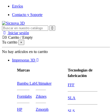
Envíos
Contacto y Soporte
Iniciar sesión
0
Carrito
/
Empty
Tu carrito
×
No hay artículos en tu carrito
Impresoras 3D
Marcas
Tecnologías de
fabricación
Bambu Lab
Ultimaker
FFF
Formlabs
Ziknes
SLA
HP
Zmorph
SLS