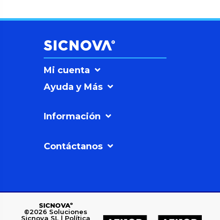
Mi cuenta
Ayuda y Más
Información
Contáctanos
SICNOVAº
©2026
Soluciones
Sicnova SL |
Política