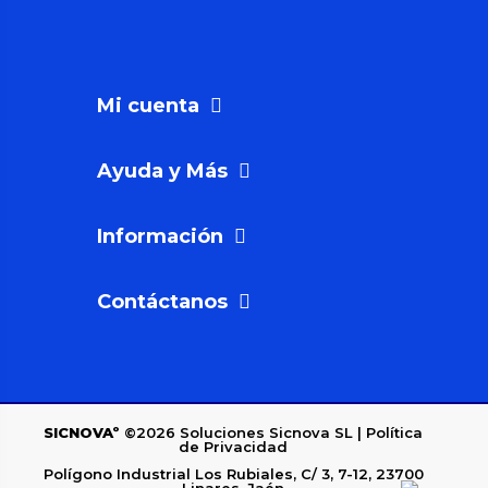
Mi cuenta
Ayuda y Más
Información
Contáctanos
SICNOVAº
©2026
Soluciones Sicnova SL |
Política
de Privacidad
Polígono Industrial Los Rubiales, C/ 3, 7-12, 23700
Linares, Jaén