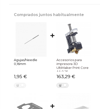
Comprados juntos habitualmente
Agujas/Needle
Accesorios para
0,16mm
impresora 3D
UltiMaker Print Core
AA 0.25
1,95 €
163,29 €
NO
NO
SÍ
SÍ