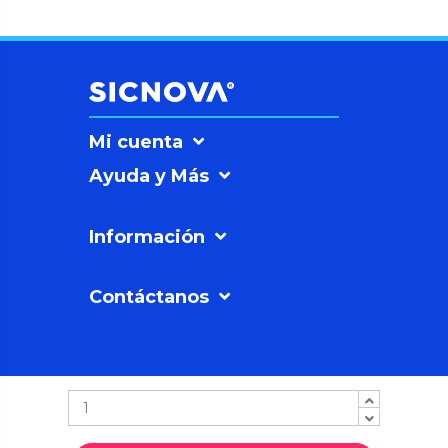
Mi cuenta
Ayuda y Más
Información
Contáctanos
SICNOVAº
©2026
Soluciones
Sicnova SL |
Política