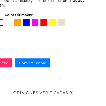
 opción confiable y accesible para los entusiastas y
3D.
Color Ultimaker
 Metallic
Blanco
Transparent
Naranja
Azul
Magenta
Rojo
Amarillo
Pearl White
Comprar ahora
arrito
)
OPINIONES VERIFICADAS(9)