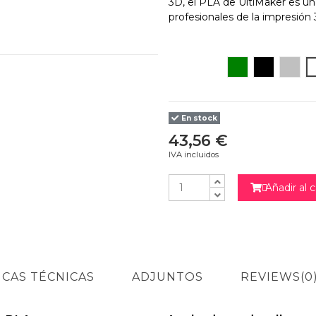
3D, el PLA de UltiMaker es una
profesionales de la impresión 
Verde
Negro
Silver
En stock
43,56 €
IVA incluidos
Añadir al c

ICAS TÉCNICAS
ADJUNTOS
REVIEWS
(0