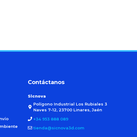
Contáctanos
Sicnova
Polígono Industrial Los Rubiales 3
Naves 7-12, 23700 Linares, Jaén
nvío
+34 953 888 089
ambiente
tienda@sicnova3d.com