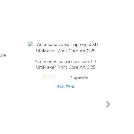
-20%
ure
Accesorios para impresora 3D
UltiMaker Print Core AA 0.25
1 opinión
163,29 €
Acces
U