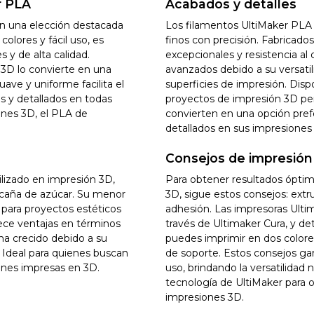
r PLA
Acabados y detalles
n una elección destacada
Los filamentos UltiMaker PLA 
colores y fácil uso, es
finos con precisión. Fabricado
 y de alta calidad.
excepcionales y resistencia a
 3D lo convierte en una
avanzados debido a su versatili
suave y uniforme facilita el
superficies de impresión. Disp
s y detallados en todas
proyectos de impresión 3D pers
ones 3D, el PLA de
convierten en una opción prefe
detallados en sus impresiones
Consejos de impresión
ilizado en impresión 3D,
Para obtener resultados óptim
 caña de azúcar. Su menor
3D, sigue estos consejos: ext
 para proyectos estéticos
adhesión. Las impresoras Ult
rece ventajas en términos
través de Ultimaker Cura, y de
 ha crecido debido a su
puedes imprimir en dos color
. Ideal para quienes buscan
de soporte. Estos consejos gar
ones impresas en 3D.
uso, brindando la versatilidad 
tecnología de UltiMaker para o
impresiones 3D.