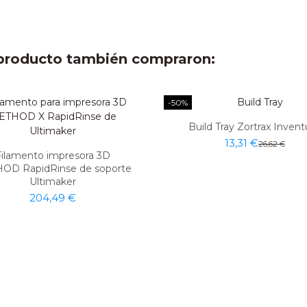
e producto también compraron:
-50%
Build Tray Zortrax Invent
13,31 €
26,62 €
Filamento impresora 3D
OD RapidRinse de soporte
Ultimaker
204,49 €