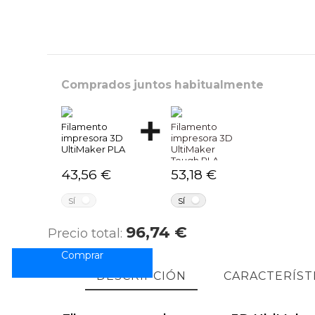
Comprados juntos habitualmente
Filamento
Filamento
impresora 3D
impresora 3D
UltiMaker PLA
UltiMaker
Tough PLA
43,56 €
53,18 €
NO
NO
SÍ
SÍ
96,74 €
Precio total:
DESCRIPCIÓN
CARACTERÍST