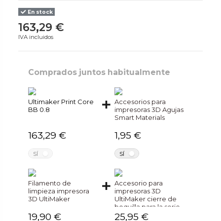
En stock
163,29 €
IVA incluidos
Comprados juntos habitualmente
Ultimaker Print Core
Accesorios para
BB 0.8
impresoras 3D Agujas
Smart Materials
163,29 €
1,95 €
NO
NO
SÍ
SÍ
Filamento de
Accesorio para
limpieza impresora
impresoras 3D
3D UltiMaker
UltiMaker cierre de
boquilla para la serie
S (pack de 6)
19,90 €
25,95 €