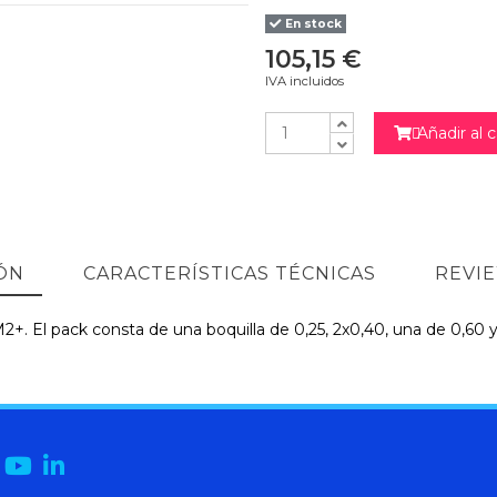
En stock
105,15 €
IVA incluidos
Añadir al c

ÓN
CARACTERÍSTICAS TÉCNICAS
REVI
2+. El pack consta de una boquilla de 0,25, 2x0,40, una de 0,6