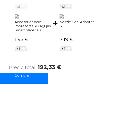
NO
NO
SÍ
SÍ
Accesorios para
Nozzle Seal Adapter
impresoras 3D Agujas
S
Smart Materials
1,95 €
7,19 €
NO
NO
SÍ
SÍ
192,33 €
Precio total: