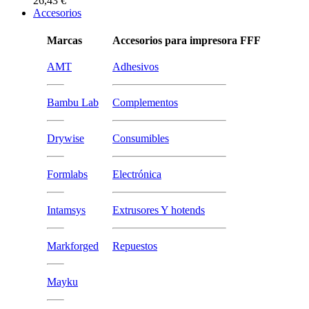
26,43 €
Accesorios
Marcas
Accesorios para impresora FFF
AMT
Adhesivos
Bambu Lab
Complementos
Drywise
Consumibles
Formlabs
Electrónica
Intamsys
Extrusores Y hotends
Markforged
Repuestos
Mayku