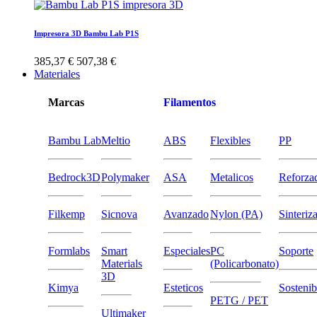
Impresora 3D Bambu Lab P1S
385,37 €
507,38 €
Materiales
Marcas
Filamentos
Bambu Lab
Meltio
ABS
Flexibles
PP
Bedrock3D
Polymaker
ASA
Metalicos
Reforza
Filkemp
Sicnova
Avanzado
Nylon (PA)
Sinteriz
Formlabs
Smart
Especiales
PC
Soporte
Materials
(Policarbonato)
3D
Kimya
Esteticos
Sostenib
PETG / PET
Ultimaker