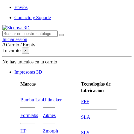
Envíos
Contacto y Soporte
Iniciar sesión
0
Carrito
/
Empty
Tu carrito
×
No hay artículos en tu carrito
Impresoras 3D
Marcas
Tecnologías de
fabricación
Bambu Lab
Ultimaker
FFF
Formlabs
Ziknes
SLA
HP
Zmorph
SLS