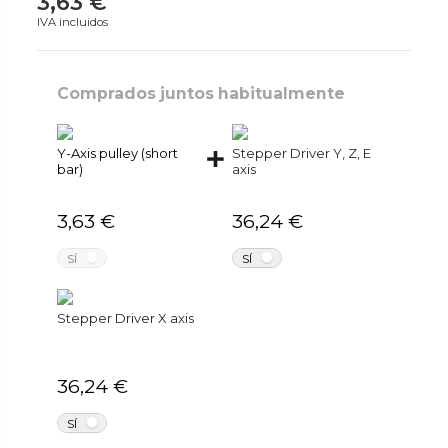
3,63 €
IVA incluidos
Comprados juntos habitualmente
Y-Axis pulley (short
Stepper Driver Y, Z, E
bar)
axis
3,63 €
36,24 €
NO
NO
SÍ
SÍ
Stepper Driver X axis
36,24 €
NO
SÍ