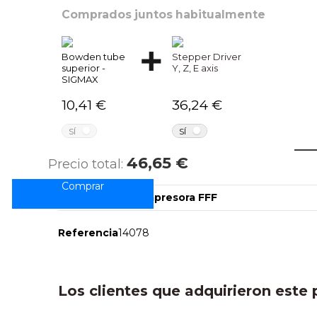
Comprados juntos habitualmente
Bowden tube
Stepper Driver
superior -
Y, Z, E axis
SIGMAX
10,41 €
36,24 €
NO
NO
SÍ
SÍ
C
46,65 €
Precio total:
Marcas
Accesorio para impresora FFF
Referencia
14078
Los clientes que adquirieron est