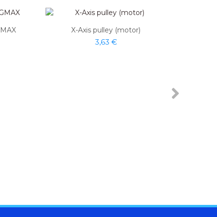
IGMAX
X-Axis pulley (motor)
3,63 €
Si