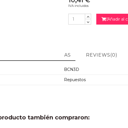
10,41 €
IVA incluidos
Añadir al c

ARACTERÍSTICAS TÉCNICAS
REVIEWS
(0)
BCN3D
Repuestos
e producto también compraron: