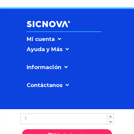
Mi cuenta
Ayuda y Más
Información
Contáctanos
SICNOVAº
©2026
Soluciones
Sicnova SL |
Política
de Privacidad