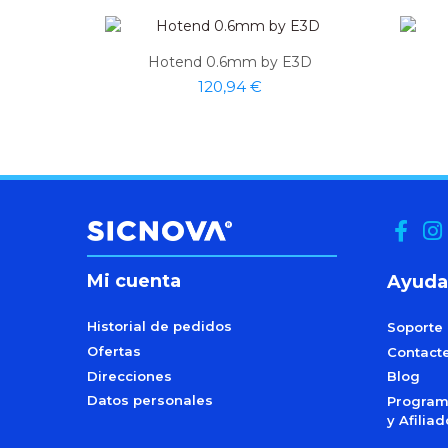
Hotend 0.6mm by E3D
120,94 €
Mi cuenta
Ayuda
Historial de pedidos
Soporte
Ofertas
Contact
Direcciones
Blog
Datos personales
Programa
y Afilia