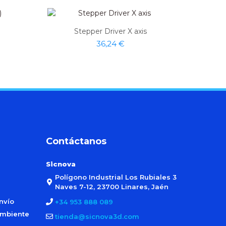
Stepper Driver X axis
36,24 €
Contáctanos
Sicnova
Polígono Industrial Los Rubiales 3
Naves 7-12, 23700 Linares, Jaén
nvío
+34 953 888 089
ambiente
tienda@sicnova3d.com