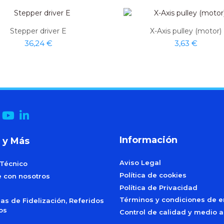
Stepper driver E
X-Axis pulley (motor)
36,24 €
3,63 €
Información
 y Más
Aviso Legal
 Técnico
Política de cookies
e con nosotros
Política de Privacidad
Términos y condiciones de e
s de Fidelización, Referidos
dos
Control de calidad y medio 