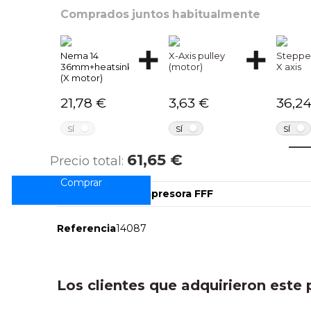
Comprados juntos habitualmente
Nema 14
X-Axis pulley
Stepper
36mm+heatsink
(motor)
X axis
(X motor)
21,78 €
3,63 €
36,2
NO
NO
SÍ
SÍ
SÍ
C
61,65 €
Precio total:
Marcas
Accesorio para impresora FFF
Referencia
14087
Los clientes que adquirieron est