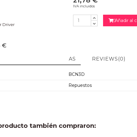
21,78 €
IVA incluidos
Añadir al c

 Driver
4 €
NO
ARACTERÍSTICAS TÉCNICAS
REVIEWS
(0)
BCN3D
Repuestos
e producto también compraron: