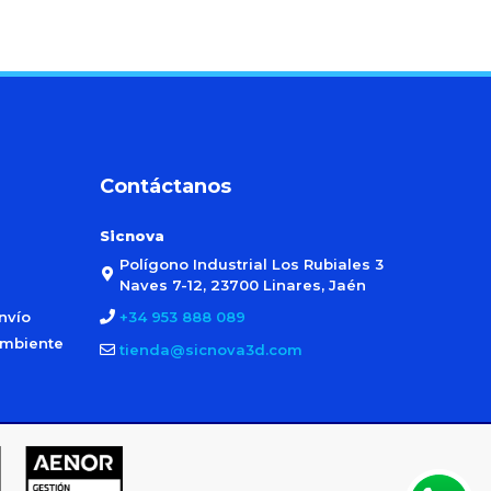
Contáctanos
Sicnova
Polígono Industrial Los Rubiales 3
Naves 7-12, 23700 Linares, Jaén
nvío
+34 953 888 089
ambiente
tienda@sicnova3d.com