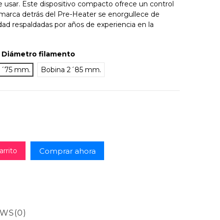
de usar. Este dispositivo compacto ofrece un control
 marca detrás del Pre-Heater se enorgullece de
idad respaldadas por años de experiencia en la
Diámetro filamento
1´75 mm.
Bobina 2´85 mm.
Comprar ahora
arrito
EWS
(0)