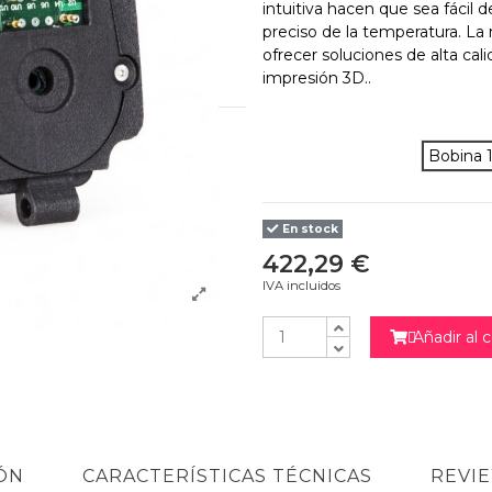
intuitiva hacen que sea fácil 
preciso de la temperatura. La
ofrecer soluciones de alta cal
impresión 3D..
Bobina 
En stock
422,29 €
IVA incluidos
Añadir al c

ÓN
CARACTERÍSTICAS TÉCNICAS
REVI