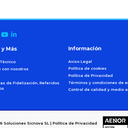
Información
 y Más
Aviso Legal
 Técnico
Política de cookies
e con nosotros
Política de Privacidad
Términos y condiciones de e
s de Fidelización, Referidos
dos
Control de calidad y medio 
6
Soluciones Sicnova SL |
Política de Privacidad