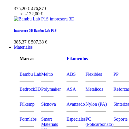
375,20 €
476,87 €
-122,00 €
Impresora 3D Bambu Lab P1S
385,37 €
507,38 €
Materiales
Marcas
Filamentos
Bambu Lab
Meltio
ABS
Flexibles
PP
Bedrock3D
Polymaker
ASA
Metalicos
Reforza
Filkemp
Sicnova
Avanzado
Nylon (PA)
Sinteriz
Formlabs
Smart
Especiales
PC
Soporte
Materials
(Policarbonato)