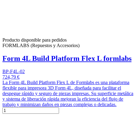
Producto disponible para pedidos
FORMLABS (Repuestos y Accesorios)
Form 4L Build Platform Flex L formlabs
BP-F4L-02
724,79 €
La Form 4L Build Platform Flex L de Formlabs es una plataforma
flexible para impresora 3D Form 4L, diseñada para facilitar el
despegue rápido y seguro de piezas impresas. Su superficie metálica
y sistema de liberación rápida mejoran la eficiencia del flujo de
trabajo y minimizan daños en piezas complejas o delicadas.