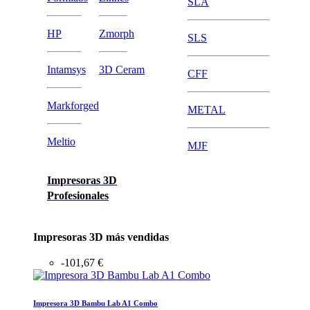
SLA
HP
Zmorph
SLS
Intamsys
3D Ceram
CFF
Markforged
METAL
Meltio
MJF
Impresoras 3D
Profesionales
Impresoras 3D más vendidas
-101,67 €
Impresora 3D Bambu Lab A1 Combo