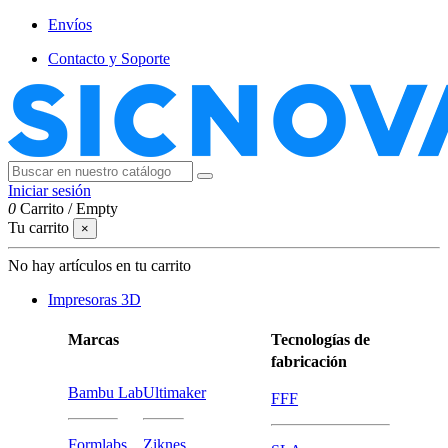
Envíos
Contacto y Soporte
Iniciar sesión
0
Carrito
/
Empty
Tu carrito
×
No hay artículos en tu carrito
Impresoras 3D
Marcas
Tecnologías de
fabricación
Bambu Lab
Ultimaker
FFF
Formlabs
Ziknes