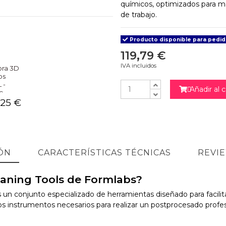
químicos, optimizados para ma
de trabajo.
Producto disponible para pedi
119,79 €
IVA incluidos
ora 3D
bs
 -
Añadir al c

e
,25 €
NO
ÓN
CARACTERÍSTICAS TÉCNICAS
REVI
leaning Tools de Formlabs?
s un conjunto especializado de herramientas diseñado para facilit
os instrumentos necesarios para realizar un postprocesado profes