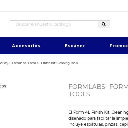
Accesorios
Escáner
Promoc
rios)
Formlabs- Form 4L Finish Kit: Cleaning Tools
FORMLABS- FORM 
TOOLS
El Form 4L Finish Kit: Cleani
diseñado para facilitar la lim
Incluye espátulas, pinzas, cep