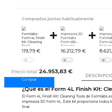
Comprados juntos habitualmente
Formlabs-
Impresora 3D
Impres
Form 4L Finish
Formlabs
Formla
Kit: Cleaning
Form 4BL -
Form 4L
Tools
Paquete
Paquet
Básico
Básico
119,79 €
16.212,79 €
8.621
NO
NO
SÍ
SÍ
SÍ
24.953,83 €
Precio total:
DESCRIPCI
¿Qué es el Form 4L Finish Kit: C
El Form 4L Finish Kit: Cleaning Tools de Formlabs e
impresora 3D Form 4L. Este kit proporciona todos l
final.