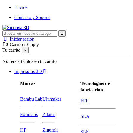
Envíos
Contacto y Soporte
Iniciar sesión
0
Carrito
/
Empty
Tu carrito
×
No hay artículos en tu carrito
Impresoras 3D
Marcas
Tecnologías de
fabricación
Bambu Lab
Ultimaker
FFF
Formlabs
Ziknes
SLA
HP
Zmorph
SLS