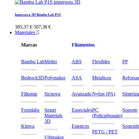
Impresora 3D Bambu Lab P1S
385,37 €
507,38 €
Materiales
Marcas
Filamentos
Bambu Lab
Meltio
ABS
Flexibles
PP
Bedrock3D
Polymaker
ASA
Metalicos
Reforza
Filkemp
Sicnova
Avanzado
Nylon (PA)
Sinteriz
Formlabs
Smart
Especiales
PC
Soporte
Materials
(Policarbonato)
3D
Kimya
Esteticos
Sostenib
PETG / PET
Ultimaker