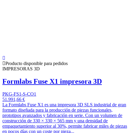
Producto disponible para pedidos
IMPRESORAS 3D
Formlabs Fuse X1 impresora 3D
PKG-FS1-S-CO1
51.991,66 €
La Formlabs Fuse X1 es una impresora 3D SLS industrial de gran
formato diseñada para la producción de piezas funcionales,
prototipos avanzados y fabricación en serie. Con un volumen de
construcción de 330 × 330 × 565 mm y una densidad de
empaquetamiento superior al 30%, permite fabricar miles de piezas
en pocos días con un coste por pieza...