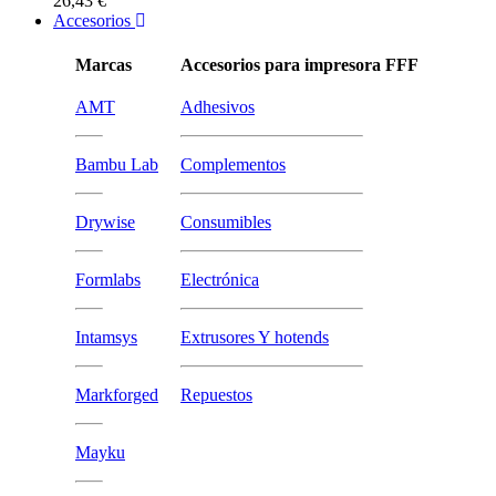
26,43 €
Accesorios
Marcas
Accesorios para impresora FFF
AMT
Adhesivos
Bambu Lab
Complementos
Drywise
Consumibles
Formlabs
Electrónica
Intamsys
Extrusores Y hotends
Markforged
Repuestos
Mayku