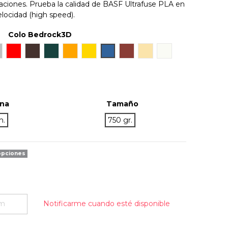
icaciones. Prueba la calidad de BASF Ultrafuse PLA en
elocidad (high speed).
Colo Bedrock3D
ilver
Rojo
Chocolate Brown
Dark Green
Naranja
Gold
Blue TR
Bronze
Natural
Pearl White
ina
Tamaño
m.
750 gr.
opciones