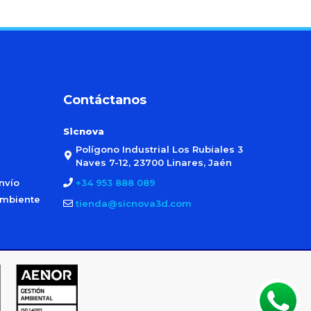
Contáctanos
Sicnova
Polígono Industrial Los Rubiales 3
Naves 7-12, 23700 Linares, Jaén
nvío
+34 953 888 089
ambiente
tienda@sicnova3d.com