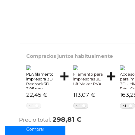
Comprados juntos habitualmente
PLA filamento
Filamento para
Acceso
impresora 3D
impresoras 3D
para im
Bedrock3D
UltiMaker PVA
3D Ulti
2'85 mm.
Print C
0.40
22,45 €
113,07 €
163,2
NO
NO
SÍ
SÍ
SÍ
298,81 €
Precio total: