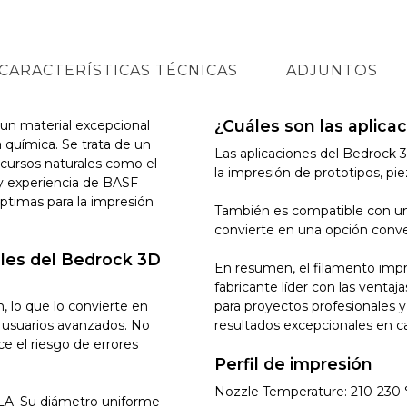
CARACTERÍSTICAS TÉCNICAS
ADJUNTOS
¿Cuáles son las aplica
un material excepcional
a química. Se trata de un
Las aplicaciones del Bedrock 3
ecursos naturales como el
la impresión de prototipos, pi
 y experiencia de BASF
ptimas para la impresión
También es compatible con un
convierte en una opción conv
pales del Bedrock 3D
En resumen, el filamento imp
fabricante líder con las ventaj
, lo que lo convierte en
para proyectos profesionales y
a usuarios avanzados. No
resultados excepcionales en c
e el riesgo de errores
Perfil de impresión
Nozzle Temperature: 210-230 
PLA. Su diámetro uniforme