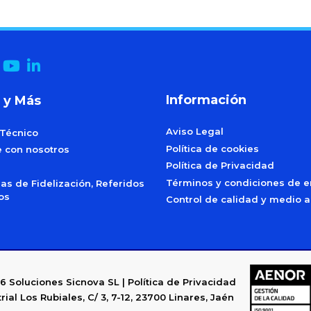
Información
 y Más
Aviso Legal
 Técnico
Política de cookies
e con nosotros
Política de Privacidad
Términos y condiciones de e
s de Fidelización, Referidos
dos
Control de calidad y medio 
6
Soluciones Sicnova SL |
Política de Privacidad
rial Los Rubiales, C/ 3, 7-12, 23700 Linares, Jaén