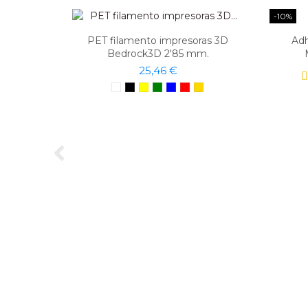
-10%
PET filamento impresoras 3D
Adh
Bedrock3D 2'85 mm.
25,46 €