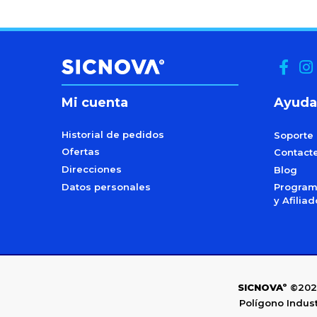
Mi cuenta
Ayuda
Historial de pedidos
Soporte
Ofertas
Contact
Direcciones
Blog
Datos personales
Programa
y Afilia
SICNOVAº
©202
Polígono Indust