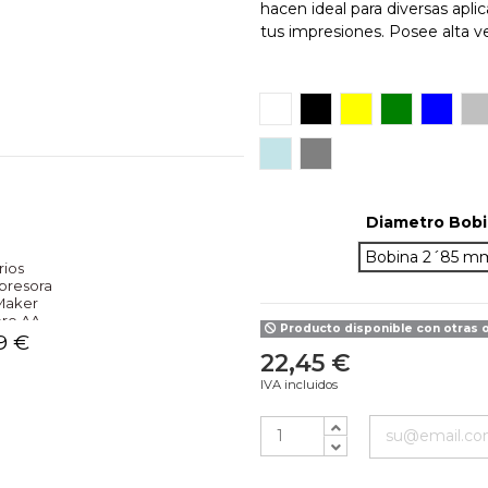
hacen ideal para diversas apl
tus impresiones. Posee alta v
Blanco
Negro
Amarillo
Verde
Azul
S
Light Blue
Gris
Diametro Bob
Bobina 2´85 m
rios
presora
Maker
ore AA
Producto disponible con otras 
9 €
22,45 €
NO
IVA incluidos