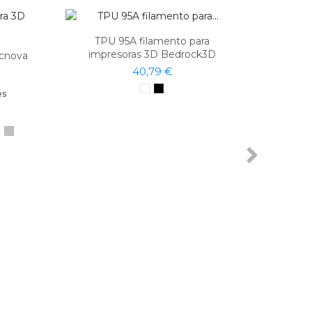
TPU 95A filamento para
impresoras 3D Bedrock3D
icnova
40,79 €
es
TPU 85