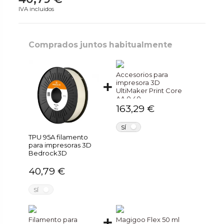
IVA incluidos
Comprados juntos habitualmente
Accesorios para
impresora 3D
UltiMaker Print Core
AA 0.40
163,29 €
NO
SÍ
TPU 95A filamento
para impresoras 3D
Bedrock3D
40,79 €
NO
SÍ
Filamento para
Magigoo Flex 50 ml