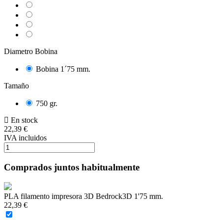
Natural
Pearl
White
Light
Blue
Gris
Diametro Bobina
Bobina 1´75 mm.
Tamaño
750 gr.
En stock
22,39 €
IVA incluidos
Comprados juntos habitualmente
PLA filamento impresora 3D Bedrock3D 1'75 mm.
22,39 €