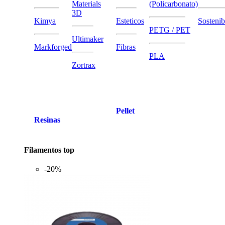
Materials
(Policarbonato)
3D
Kimya
Esteticos
Sostenib
PETG / PET
Ultimaker
Markforged
Fibras
PLA
Zortrax
Pellet
Resinas
Filamentos top
-20%