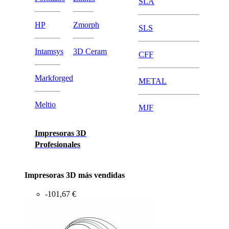
SLA
HP
Zmorph
SLS
Intamsys
3D Ceram
CFF
Markforged
METAL
Meltio
MJF
Impresoras 3D
Profesionales
Impresoras 3D más vendidas
-101,67 €