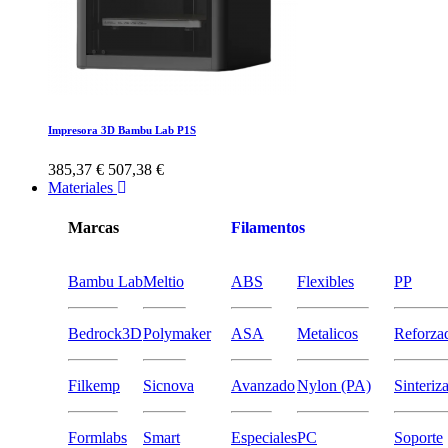
Impresora 3D Bambu Lab P1S
385,37 €
507,38 €
Materiales
Marcas
Filamentos
Bambu Lab
Meltio
ABS
Flexibles
PP
Bedrock3D
Polymaker
ASA
Metalicos
Reforza
Filkemp
Sicnova
Avanzado
Nylon (PA)
Sinteriz
Formlabs
Smart
Especiales
PC
Soporte