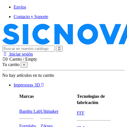
Envíos
Contacto y Soporte
Iniciar sesión
0
Carrito
/
Empty
Tu carrito
×
No hay artículos en tu carrito
Impresoras 3D
Marcas
Tecnologías de
fabricación
Bambu Lab
Ultimaker
FFF
Formlabs
Ziknes