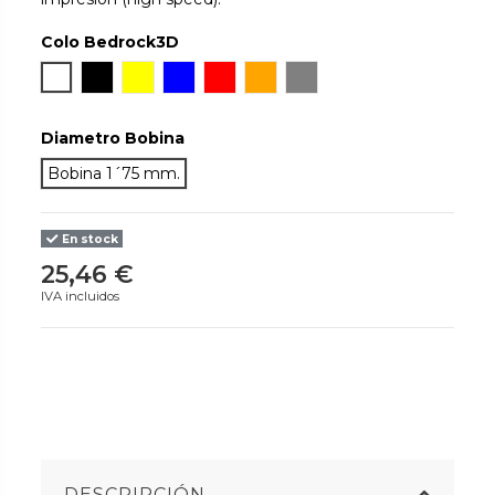
Colo Bedrock3D
Blanco
Negro
Amarillo
Azul
Rojo
Naranja
Gris
Diametro Bobina
Bobina 1´75 mm.
En stock
25,46 €
IVA incluidos
DESCRIPCIÓN