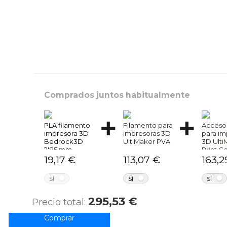
Comprados juntos habitualmente
PLA filamento
Filamento para
Acceso
impresora 3D
impresoras 3D
para im
Bedrock3D
UltiMaker PVA
3D Ulti
2'85 mm.
Print C
0.40
19,17 €
113,07 €
163,2
NO
NO
SÍ
SÍ
SÍ
295,53 €
Precio total: