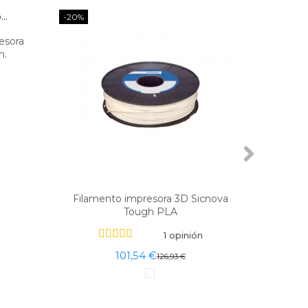
-20%
esora
m.
Filamento impresora 3D Sicnova
PLA Si
Tough PLA
1 opinión
101,54 €
126,93 €