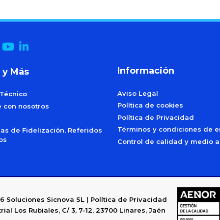
Información
 y Más
Aviso Legal
 Técnico
Política de cookies
e con nosotros
Política de Privacidad
Términos y condiciones de e
s de Fidelización, Referidos
dos
Control de calidad y medio 
6
Soluciones Sicnova SL |
Política de Privacidad
rial Los Rubiales, C/ 3, 7-12, 23700 Linares, Jaén