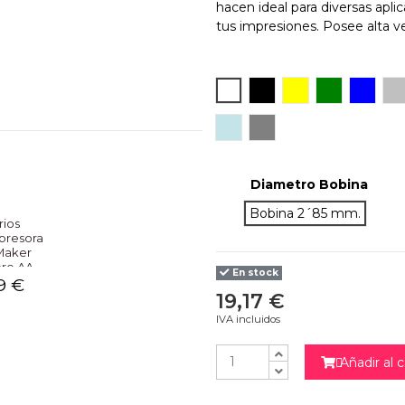
hacen ideal para diversas apl
tus impresiones. Posee alta v
Blanco
Negro
Amarillo
Verde
Azul
S
Light Blue
Gris
Diametro Bobina
Bobina 2´85 mm.
rios
presora
Maker
ore AA
En stock
9 €
19,17 €
NO
IVA incluidos
Añadir al c
