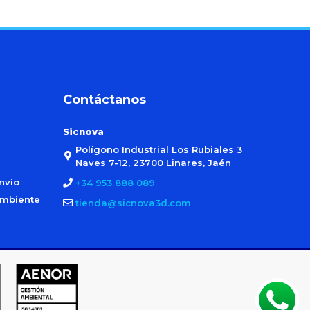
Contáctanos
Sicnova
Polígono Industrial Los Rubiales 3
Naves 7-12, 23700 Linares, Jaén
nvío
+34 953 888 089
ambiente
tienda@sicnova3d.com