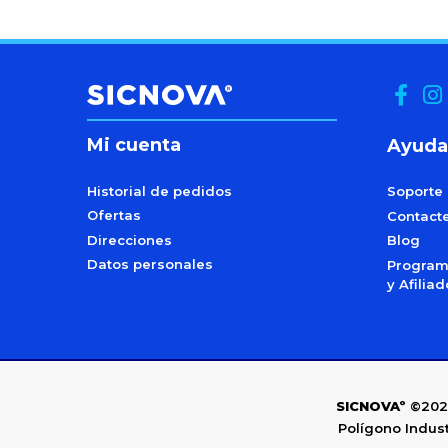
Mi cuenta
Ayuda
Historial de pedidos
Soporte
Ofertas
Contact
Direcciones
Blog
Datos personales
Programa
y Afilia
SICNOVAº
©202
Polígono Indust