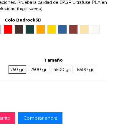
icaciones. Prueba la calidad de BASF Ultrafuse PLA en
elocidad (high speed).
Colo Bedrock3D
ilver
Rojo
Chocolate Brown
Dark Green
Naranja
Gold
Blue TR
Bronze
Natural
Pearl White
Tamaño
750 gr.
2500 gr.
4500 gr.
8500 gr.
Comprar ahora
arrito