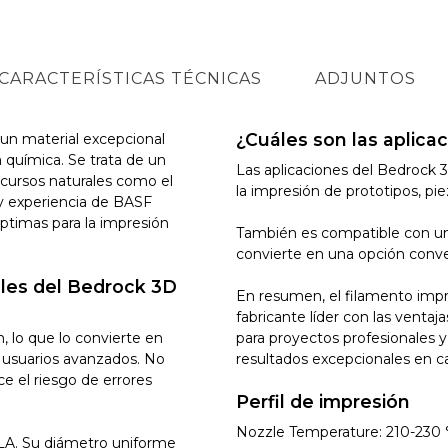
CARACTERÍSTICAS TÉCNICAS
ADJUNTOS
¿Cuáles son las aplica
un material excepcional
a química. Se trata de un
Las aplicaciones del Bedrock 3
ecursos naturales como el
la impresión de prototipos, pi
 y experiencia de BASF
ptimas para la impresión
También es compatible con un
convierte en una opción conv
pales del Bedrock 3D
En resumen, el filamento imp
fabricante líder con las ventaj
, lo que lo convierte en
para proyectos profesionales y
a usuarios avanzados. No
resultados excepcionales en c
e el riesgo de errores
Perfil de impresión
Nozzle Temperature: 210-230 
PLA. Su diámetro uniforme