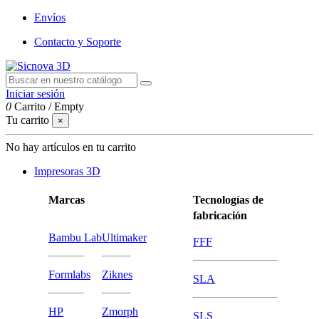
Envíos
Contacto y Soporte
Iniciar sesión
0
Carrito
/
Empty
Tu carrito
×
No hay artículos en tu carrito
Impresoras 3D
Marcas
Tecnologías de
fabricación
Bambu Lab
Ultimaker
FFF
Formlabs
Ziknes
SLA
HP
Zmorph
SLS