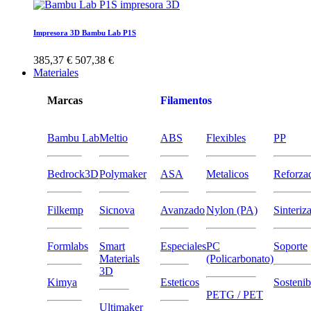
Impresora 3D Bambu Lab P1S
385,37 €
507,38 €
Materiales
Marcas
Filamentos
Bambu Lab
Meltio
ABS
Flexibles
PP
Bedrock3D
Polymaker
ASA
Metalicos
Reforza
Filkemp
Sicnova
Avanzado
Nylon (PA)
Sinteriz
Formlabs
Smart
Especiales
PC
Soporte
Materials
(Policarbonato)
3D
Kimya
Esteticos
Sostenib
PETG / PET
Ultimaker