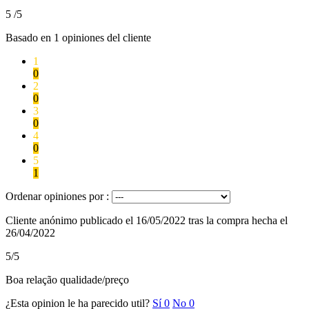
5
/5
Basado en
1
opiniones del cliente
1
0
2
0
3
0
4
0
5
1
Ordenar opiniones por :
Cliente anónimo
publicado el 16/05/2022
tras la compra hecha el
26/04/2022
5/5
Boa relação qualidade/preço
¿Esta opinion le ha parecido util?
Sí
0
No
0