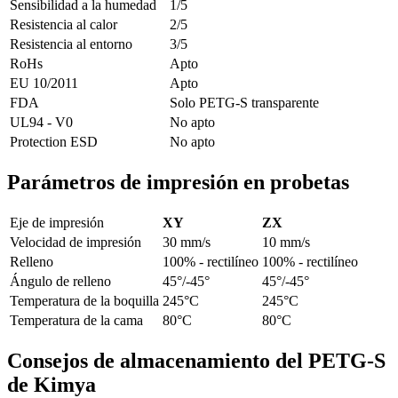
Sensibilidad a la humedad
1/5
Resistencia al calor
2/5
Resistencia al entorno
3/5
RoHs
Apto
EU 10/2011
Apto
FDA
Solo PETG-S transparente
UL94 - V0
No apto
Protection ESD
No apto
Parámetros de impresión en probetas
Eje de impresión
XY
ZX
Velocidad de impresión
30 mm/s
10 mm/s
Relleno
100% - rectilíneo
100% - rectilíneo
Ángulo de relleno
45°/-45°
45°/-45°
Temperatura de la boquilla
245°C
245°C
Temperatura de la cama
80°C
80°C
Consejos de almacenamiento del PETG-S
de Kimya