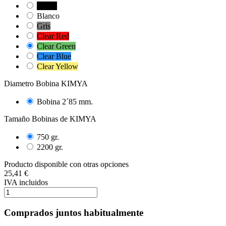
Negro
Blanco
Gris
Clear Red
Clear Green
Clear Blue
Clear Yellow
Diametro Bobina KIMYA
Bobina 2´85 mm.
Tamaño Bobinas de KIMYA
750 gr.
2200 gr.
Producto disponible con otras opciones
25,41 €
IVA incluidos
Comprados juntos habitualmente