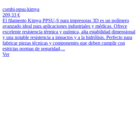
combi-ppsu-kimya
209,33 €
El filamento Kimya PPSU-S para impresoras 3D es un polímero
avanzado ideal para aplicaciones industriales y médicas. Ofrece
excelente resistencia térmica y química, alta estabilidad dimensional
y una notable resistencia a impactos y a la hidrólisis. Perfecto para
fabricar piezas técnicas y componentes que deben cumplir con
estrictas normas de seguridad,...
Ver