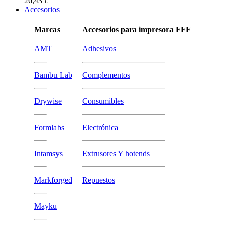
26,43 €
Accesorios
Marcas
Accesorios para impresora FFF
AMT
Adhesivos
Bambu Lab
Complementos
Drywise
Consumibles
Formlabs
Electrónica
Intamsys
Extrusores Y hotends
Markforged
Repuestos
Mayku