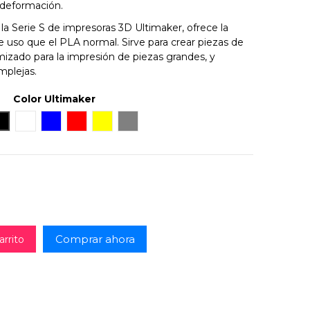
 deformación.
a Serie S de impresoras 3D Ultimaker, ofrece la
e uso que el PLA normal. Sirve para crear piezas de
imizado para la impresión de piezas grandes, y
mplejas.
Color Ultimaker
e
Negro
Blanco
Azul
Rojo
Amarillo
Gray
Comprar ahora
arrito