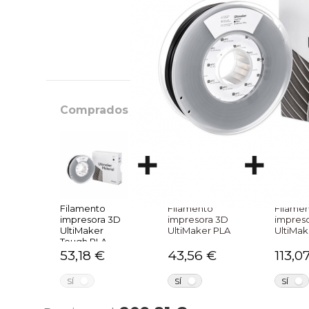
Comprados juntos habitualmente
Filamento
Filamento
Filamen
impresora 3D
impresora 3D
impres
UltiMaker
UltiMaker PLA
UltiMak
Tough PLA
53,18 €
43,56 €
113,0
NO
NO
SÍ
SÍ
SÍ