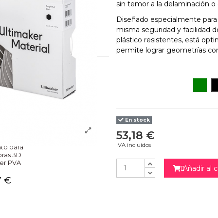
sin temor a la delaminación o
Diseñado especialmente para l
misma seguridad y facilidad d
plástico resistentes, está opt
permite lograr geometrías co
Verd
En stock
53,18 €
IVA incluidos
to para
oras 3D
er PVA
Añadir al c

7 €
NO