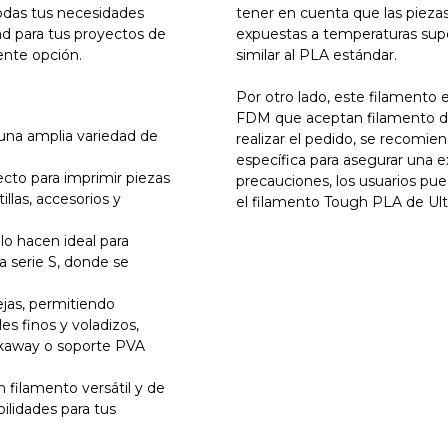
todas tus necesidades
tener en cuenta que las piez
ad para tus proyectos de
expuestas a temperaturas super
ente opción.
similar al PLA estándar.
Por otro lado, este filamento 
FDM que aceptan filamento d
una amplia variedad de
realizar el pedido, se recomie
específica para asegurar una 
fecto para imprimir piezas
precauciones, los usuarios pue
illas, accesorios y
el filamento Tough PLA de Ult
 lo hacen ideal para
 serie S, donde se
jas, permitiendo
es finos y voladizos,
kaway o soporte PVA
filamento versátil y de
ilidades para tus