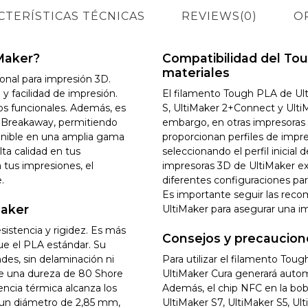
CTERÍSTICAS TÉCNICAS
REVIEWS
(0)
O
Maker?
Compatibilidad del To
materiales
onal para impresión 3D.
 y facilidad de impresión.
El filamento Tough PLA de Ult
pos funcionales. Además, es
S, UltiMaker 2+Connect y UltiM
 Breakaway, permitiendo
embargo, en otras impresoras 
onible en una amplia gama
proporcionan perfiles de impre
lta calidad en tus
seleccionando el perfil inicial 
a tus impresiones, el
impresoras 3D de UltiMaker ex
.
diferentes configuraciones par
Es importante seguir las reco
Maker
UltiMaker para asegurar una im
istencia y rigidez. Es más
Consejos y precaucion
e el PLA estándar. Su
ndes, sin delaminación ni
Para utilizar el filamento To
e una dureza de 80 Shore
UltiMaker Cura generará autom
encia térmica alcanza los
Además, el chip NFC en la bobi
 un diámetro de 2,85 mm,
UltiMaker S7, UltiMaker S5, U