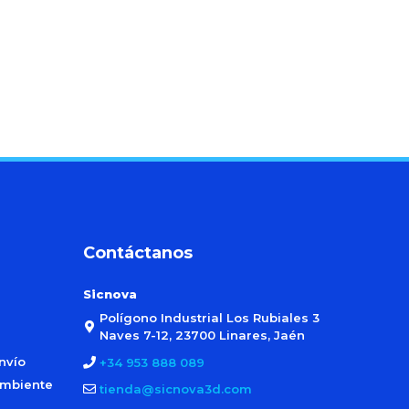
Contáctanos
Sicnova
Polígono Industrial Los Rubiales 3
Naves 7-12, 23700 Linares, Jaén
nvío
+34 953 888 089
ambiente
tienda@sicnova3d.com