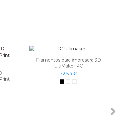
Filamentos para impresora 3D
UltiMaker PC
D
72,54 €
Print
Filame