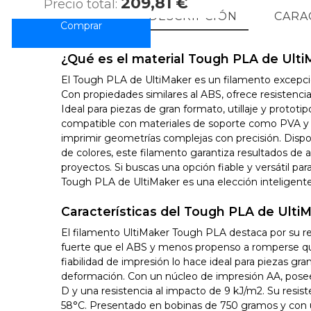
209,81 €
Precio total:
DESCRIPCIÓN
CARA
¿Qué es el material Tough PLA de Ulti
El Tough PLA de UltiMaker es un filamento excepci
Con propiedades similares al ABS, ofrece resistencia
Ideal para piezas de gran formato, utillaje y prototi
compatible con materiales de soporte como PVA y
imprimir geometrías complejas con precisión. Disp
de colores, este filamento garantiza resultados de a
proyectos. Si buscas una opción fiable y versátil par
Tough PLA de UltiMaker es una elección inteligente
Características del Tough PLA de Ulti
El filamento UltiMaker Tough PLA destaca por su res
fuerte que el ABS y menos propenso a romperse qu
fiabilidad de impresión lo hace ideal para piezas gra
deformación. Con un núcleo de impresión AA, pose
D y una resistencia al impacto de 9 kJ/m2. Su resist
58°C. Presentado en bobinas de 750 gramos y con