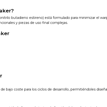
Maker?
onitrilo butadieno estireno) está formulado para minimizar el wa
ncionales y piezas de uso final complejas.
aker
r
de bajo coste para los ciclos de desarrollo, permitiéndoles diseñ