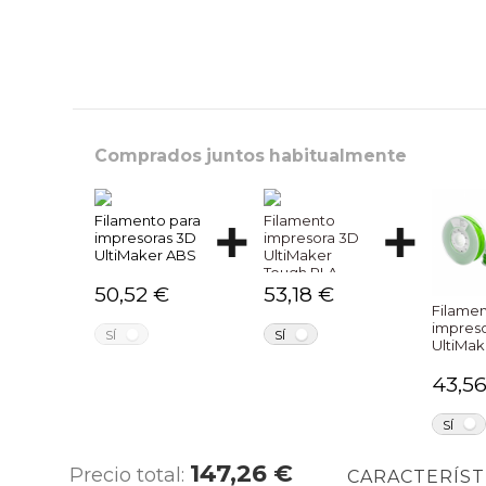
Comprados juntos habitualmente
Filamento para
Filamento
impresoras 3D
impresora 3D
UltiMaker ABS
UltiMaker
Tough PLA
50,52 €
53,18 €
Filame
impres
NO
NO
SÍ
SÍ
UltiMak
43,5
SÍ
147,26 €
Precio total:
DESCRIPCIÓN
CARACTERÍST