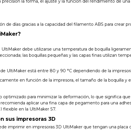
recisión la forma, el ajuste y la función del rendimiento de una 
ión de días gracias a la capacidad del filamento ABS para crear
tiMaker?
 UltiMaker debe utilizarse una temperatura de boquilla ligeramen
eccionada; las boquillas pequeñas y las capas finas utilizan temp
 de UltiMaker está entre 80 y 90 °C dependiendo de la impresora
mente en función de la impresora, el tamaño de la boquilla y el p
 optimizado para minimizar la deformación, lo que significa que
e recomienda aplicar una fina capa de pegamento para una adhesi
flexible en la UltiMaker S7.
on sus impresoras 3D
ede imprimir en impresoras 3D UltiMaker que tengan una placa 