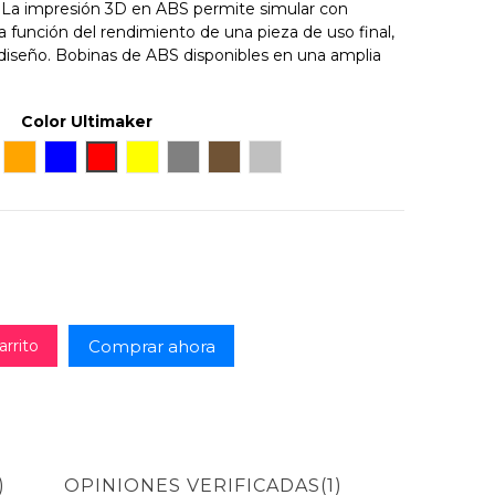
. La impresión 3D en ABS permite simular con
 la función del rendimiento de una pieza de uso final,
 diseño. Bobinas de ABS disponibles en una amplia
Color Ultimaker
anco
Naranja
Azul
Rojo
Amarillo
Gray
Pearl Gold
Silver
Comprar ahora
arrito
)
OPINIONES VERIFICADAS(1)