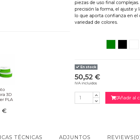
piezas de uso final complejas
precisión la forma, el ajuste y
lo que aporta confianza en el
variedad de colores.
Verde
Negro
Bl
En stock
50,52 €
IVA incluidos
nto
ora 3D
Añadir al c

er PLA
6 €
NO
ICAS TÉCNICAS
ADJUNTOS
REVIEWS
(0